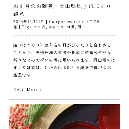
お正月のお雑煮・岡山県風 / はまぐり
雑煮
2024年12月31日
|
Categories:
おせち・正月料
理
|
Tags:
お正月
,
はまぐり
,
雑煮
,
餅
蛤（はまぐり）は左右の貝がぴったりと合わさる
ことから、夫婦円満の象徴や祈願に結婚式やひな
祭りなどのお祝いの席に用いられます。岡山県のは
まぐり雑煮は、蛤から出る出汁も美味で贅沢なお
雑煮です。
Read More