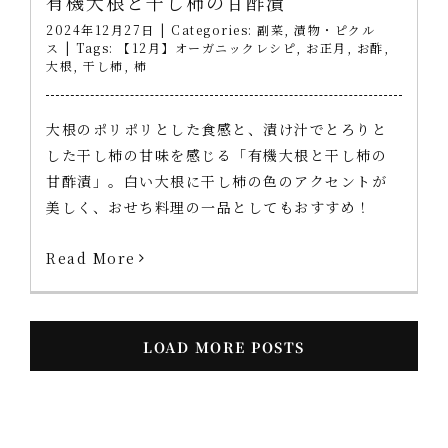
有機大根と干し柿の甘酢漬
2024年12月27日
|
Categories:
副菜
,
漬物・ピクル
ス
|
Tags:
【12月】オーガニックレシピ
,
お正月
,
お酢
,
大根
,
干し柿
,
柿
大根のポリポリとした食感と、漬け汁でとろりと
した干し柿の甘味を感じる「有機大根と干し柿の
甘酢漬」。白い大根に干し柿の色のアクセントが
美しく、おせち料理の一品としてもおすすめ！
Read More
LOAD MORE POSTS