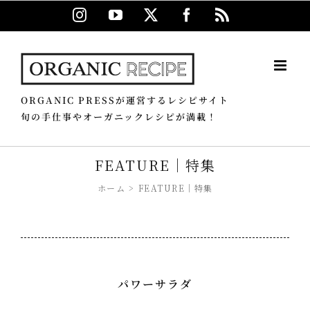
Skip
Instagram
YouTube
X
Facebook
Rss
to
content
ORGANIC PRESSが運営するレシピサイト
旬の手仕事やオーガニックレシピが満載！
FEATURE｜特集
ホーム
FEATURE｜特集
パワーサラダ