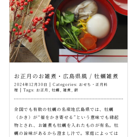
お正月のお雑煮・広島県風 / 牡蠣雑煮
2024年12月30日
|
Categories:
おせち・正月料
理
|
Tags:
お正月
,
牡蠣
,
雑煮
,
餅
全国でも有数の牡蠣の名産地広島県では、牡蠣
（かき）が“福をかき寄せる”という意味でも縁起
物とされ、お雑煮も牡蠣を入れたものが有名。牡
蠣の旨味があるから澄まし汁で。家庭によっては