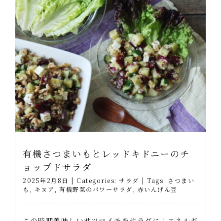
有機さつまいもとレッドキドニーのチ
ョップドサラダ
2025年2月8日
|
Categories:
サラダ
|
Tags:
さつまい
も
,
キヌア
,
有機野菜のパワーサラダ
,
赤いんげん豆
この時期美味しいサツマイモをサラダに！エネルギ