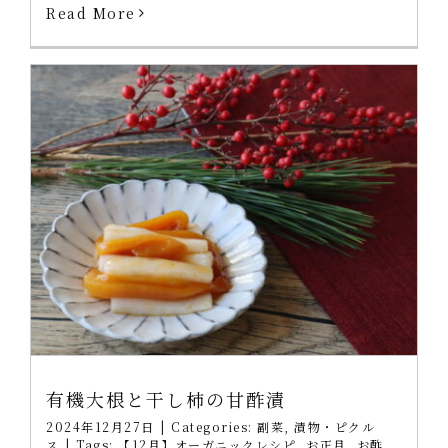
Read More
有機大根と干し柿の甘酢漬
2024年12月27日
|
Categories:
副菜
,
漬物・ピクル
ス
|
Tags:
【12月】オーガニックレシピ
,
お正月
,
お酢
,