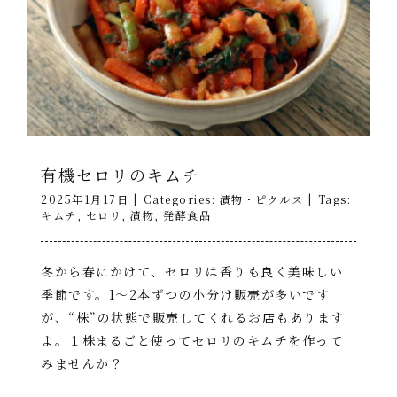
有機セロリのキムチ
2025年1月17日
|
Categories:
漬物・ピクルス
|
Tags:
キムチ
,
セロリ
,
漬物
,
発酵食品
冬から春にかけて、セロリは香りも良く美味しい
季節です。1～2本ずつの小分け販売が多いです
が、“株”の状態で販売してくれるお店もあります
よ。１株まるごと使ってセロリのキムチを作って
みませんか？