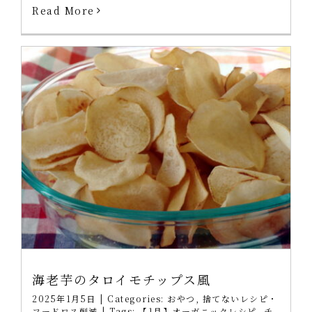
Read More
海老芋のタロイモチップス風
2025年1月5日
|
Categories:
おやつ
,
捨てないレシピ・
フードロス削減
|
Tags:
【1月】オーガニックレシピ
,
チ