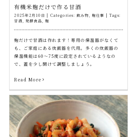
有機米麹だけで作る甘酒
2025年2月10日
|
Categories:
飲み物
,
麹仕事
|
Tags:
甘酒
,
発酵食品
,
麹
麹だけで甘酒は作れます！専用の保温器がなくて
も、ご家庭にある炊飯器を代用。多くの炊飯器の
保温機能は60～75度に設定されているようなの
で、蓋を少し開けて調整しましょう。
Read More