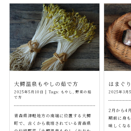
大鰐温泉もやしの茹で方
はまぐ
2025年5月10日
|
Tags:
もやし
,
野菜の茹
2025年3月
で方
2月から4
青森県津軽地方の南端に位置する大鰐
期前に身
町で、古くから栽培されている青森県
味しくな
の伝統野菜「大鰐温泉もやし（おおわ