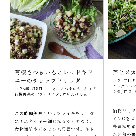
有機さつまいもとレッドキド
芹とメ
ニーのチョップドサラダ
2024年12
ニックレシ
2025年2月8日
|
Tags:
さつまいも
,
キヌア
,
ラダ
,
白菜
,
有機野菜のパワーサラダ
,
赤いんげん豆
鍋物だけ
この時期美味しいサツマイモをサラダ
ミンCをは
に！エネルギー源となるだけでなく、
豊富な野
食物繊維やビタミンも豊富です。キド
たい旬の