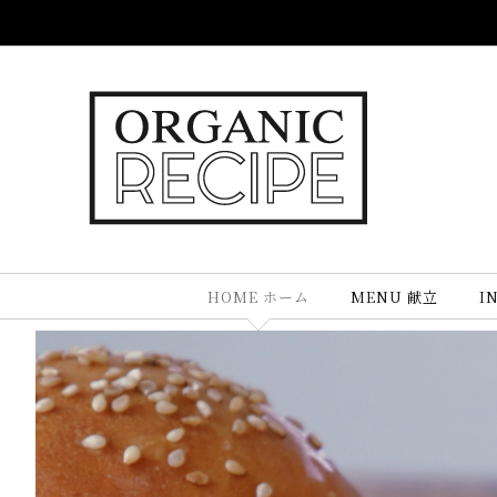
Skip
to
content
HOME ホーム
MENU 献立
I