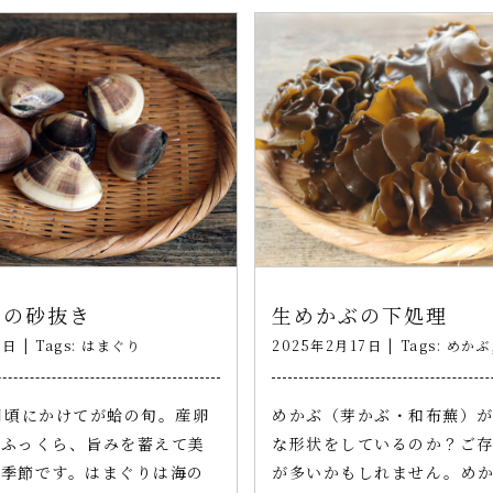
りの砂抜き
生めかぶの下処理
5日
|
Tags:
はまぐり
2025年2月17日
|
Tags:
めかぶ
月頃にかけてが蛤の旬。産卵
めかぶ（芽かぶ・和布蕪）
もふっくら、旨みを蓄えて美
な形状をしているのか？ご
る季節です。はまぐりは海の
が多いかもしれません。め