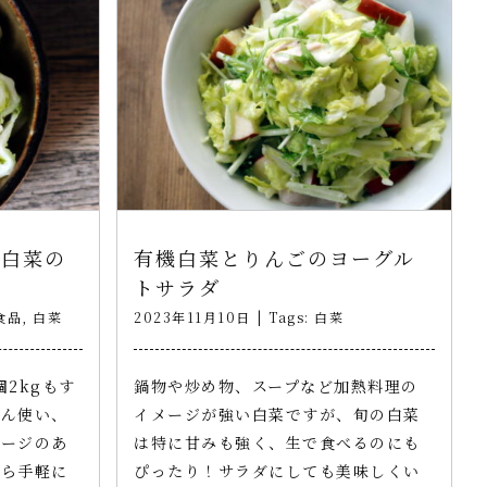
 白菜の
有機白菜とりんごのヨーグル
トサラダ
食品
,
白菜
2023年11月10日
|
Tags:
白菜
2kgもす
鍋物や炒め物、スープなど加熱料理の
さん使い、
イメージが強い白菜ですが、旬の白菜
メージのあ
は特に甘みも強く、生で食べるのにも
なら手軽に
ぴったり！サラダにしても美味しくい