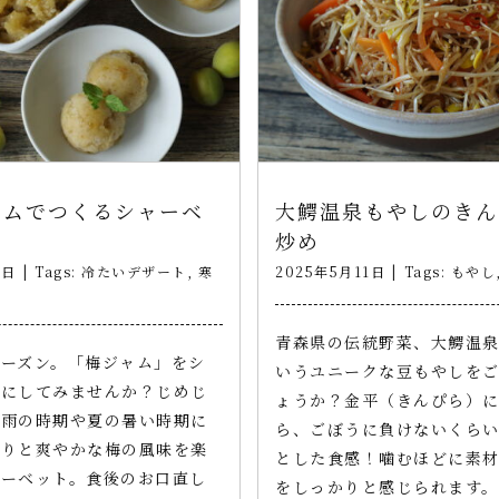
ャムでつくるシャーベ
大鰐温泉もやしのきん
炒め
1日
|
Tags:
冷たいデザート
,
寒
2025年5月11日
|
Tags:
もやし
青森県の伝統野菜、大鰐温
ーズン。「梅ジャム」をシ
いうユニークな豆もやしを
トにしてみませんか？じめじ
ょうか？金平（きんぴら）
梅雨の時期や夏の暑い時期に
ら、ごぼうに負けないくら
ぱりと爽やかな梅の風味を楽
とした食感！噛むほどに素
ャーベット。食後のお口直し
をしっかりと感じられます。