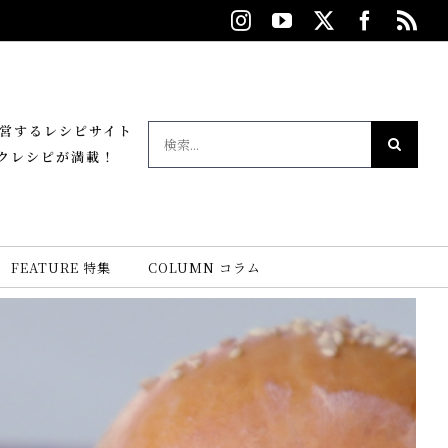
Instagram
YouTube
X
Facebo
Rs
が運営するレシピサイト
検
クレシピが満載！
索
…
FEATURE 特集
COLUMN コラム