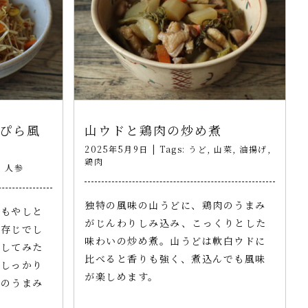
ぴら風
山ウドと鶏肉の炒め煮
2025年5月9日
|
Tags:
うど
,
山菜
,
油揚げ
,
鶏肉
,
人参
独特の風味の山うどに、鶏肉のうまみ
泉もやしと
がじんわりしみ込み、こっくりとした
ご存じでし
味わいの炒め煮。山うどは軟白ウドに
にしてみた
比べると香りも強く、煮込んでも風味
いしっかり
が楽しめます。
材のうまみ