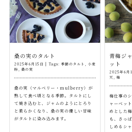
桑の実のタルト
青梅ジ
ット
2025年6月15日
|
Tags:
季節のタルト
,
小麦
粉
,
桑の実
2025年6月
天
,
梅
桑の実（マルベリー・mulberry）が
熟して食べ頃となる季節。タルトにし
梅仕事のシ
て焼き込むと、ジャムのようにとろり
ャーベッ
と柔らかくなり、桑の実の優しい甘味
めとした
がタルトに染み込みます。
も、さっ
しめるシ