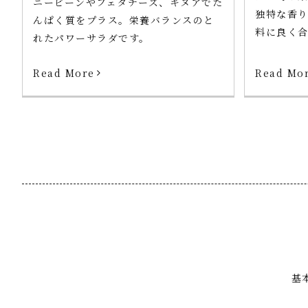
ニービーンやフェタチーズ、キヌアでた
独特な香
んぱく質をプラス。栄養バランスのと
料に良く合
れたパワーサラダです。
Read Mo
Read More
基