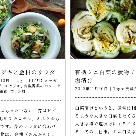
カジキと金柑のサラダ
有機ミニ白菜の漬物 /
塩漬け
月10日
|
Tags:
【12月】オーガ
ピ
,
メカジキ
,
有機野菜のパワーサ
2023年11月20日
|
Tags:
発酵
舞茸
,
芹
,
金柑
白菜漬けというと、通常は1個
ではもったいない！芹はビタ
るような大きな白菜をたく
じめβ-カロテン、ミネラルも
大きな樽で塩漬けにするイ
菜です。芹のサラダに合わせ
る、冬の手仕事。ミニ白菜
果物は、金柑（きんかん）。