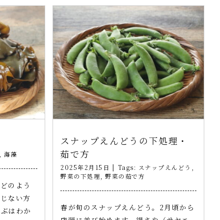
スナップえんどうの下処理・
茹で方
,
海藻
2025年2月15日
|
Tags:
スナップえんどう
,
野菜の下処理
,
野菜の茹で方
がどのよう
存じない方
春が旬のスナップえんどう。2月頃から
かぶはわか
店頭に並び始めます。絹さや（サヤエ