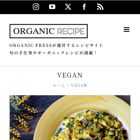
Skip
Instagram
YouTube
X
Facebook
Rss
to
content
ORGANIC PRESSが運営するレシピサイト
旬の手仕事やオーガニックレシピが満載！
VEGAN
ホーム
VEGAN