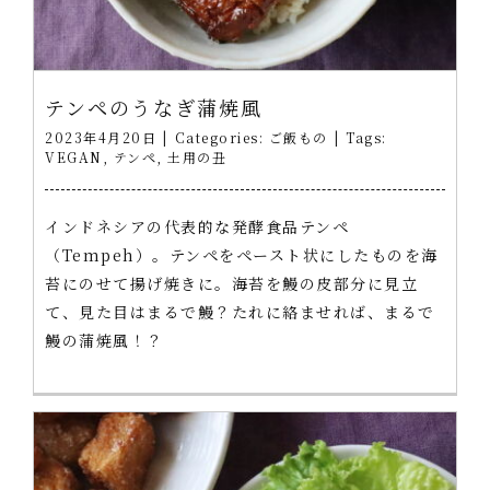
テンペのうなぎ蒲焼風
2023年4月20日
|
Categories:
ご飯もの
|
Tags:
VEGAN
,
テンペ
,
土用の丑
インドネシアの代表的な発酵食品テンペ
（Tempeh）。テンペをペースト状にしたものを海
苔にのせて揚げ焼きに。海苔を鰻の皮部分に見立
て、見た目はまるで鰻？たれに絡ませれば、まるで
鰻の蒲焼風！？