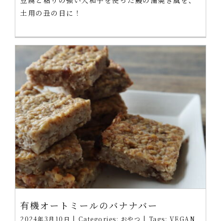
土用の丑の日に！
有機オートミールのバナナバー
2024年3月10日
|
Categories:
おやつ
|
Tags:
VEGAN
,