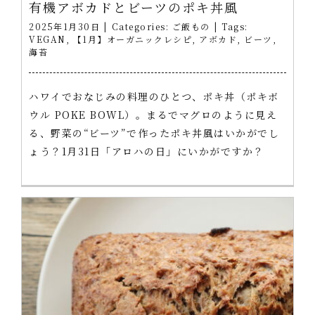
有機アボカドとビーツのポキ丼風
2025年1月30日
|
Categories:
ご飯もの
|
Tags:
VEGAN
,
【1月】オーガニックレシピ
,
アボカド
,
ビーツ
,
海苔
ハワイでおなじみの料理のひとつ、ポキ丼（ポキボ
ウル POKE BOWL）。まるでマグロのように見え
る、野菜の“ビーツ”で作ったポキ丼風はいかがでし
ょう？1月31日「アロハの日」にいかがですか？