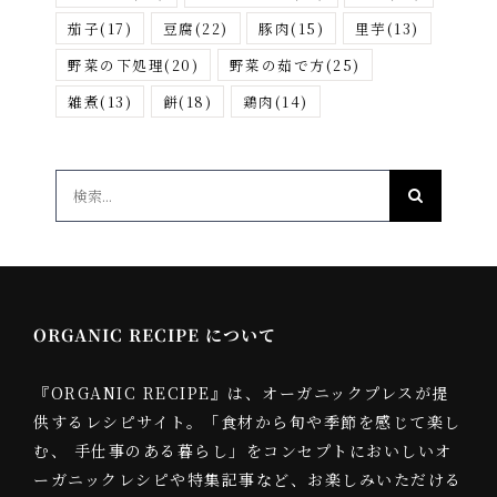
茄子
(17)
豆腐
(22)
豚肉
(15)
里芋
(13)
野菜の下処理
(20)
野菜の茹で方
(25)
雑煮
(13)
餅
(18)
鶏肉
(14)
検
索
…
ORGANIC RECIPE について
『ORGANIC RECIPE』は、オーガニックプレスが提
供するレシピサイト。「食材から旬や季節を感じて楽し
む、 手仕事のある暮らし」をコンセプトにおいしいオ
ーガニックレシピや特集記事など、お楽しみいただける