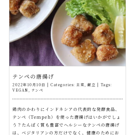
テンペの唐揚げ
2022年10月10日
|
Categories:
主菜
,
献立
|
Tags:
VEGAN
,
テンペ
鶏肉のかわりにインドネシアの代表的な発酵食品、
テンペ（Tempeh）を使った唐揚げはいかがでしょ
う？たんぱく質も豊富でヘルシーなテンペの唐揚げ
は、ベジタリアンの方だけでなく、健康のためにお