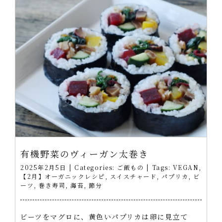
有機野菜のヴィーガン太巻き
2025年2月5日
|
Categories:
ご飯もの
|
Tags:
VEGAN
,
【2月】オーガニックレシピ
,
スイスチャード
,
パプリカ
,
ビ
ーツ
,
巻き寿司
,
海苔
,
節分
ビーツをマグロに、黄色いパプリカは卵に見立て