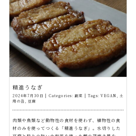
精進うなぎ
2024年7月30日
|
Categories:
副菜
|
Tags:
VEGAN
,
土
用の丑
,
豆腐
肉類や魚類など動物性の食材を使わず、植物性の食
材のみを使ってつくる「精進うなぎ」。水切りした
豆腐と粘りの強い大和芋を使った鰻の蒲焼き風を、