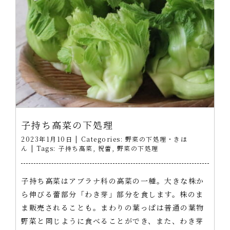
子持ち高菜の下処理
2023年1月10日
|
Categories:
野菜の下処理・きほ
ん
|
Tags:
子持ち高菜
,
祝蕾
,
野菜の下処理
子持ち高菜はアブラナ科の高菜の一種。大きな株か
ら伸びる蕾部分「わき芽」部分を食します。株のま
ま販売されることも。まわりの葉っぱは普通の葉物
野菜と同じように食べることができ、また、わき芽