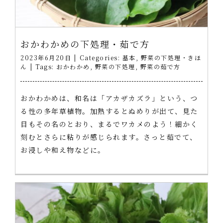
おかわかめの下処理・茹で方
2023年6月20日
|
Categories:
基本
,
野菜の下処理・きほ
ん
|
Tags:
おかわかめ
,
野菜の下処理
,
野菜の茹で方
おかわかめは、和名は「アカザカズラ」という、つ
る性の多年草植物。加熱するとぬめりが出て、見た
目もその名のとおり、まるでワカメのよう！細かく
刻むとさらに粘りが感じられます。さっと茹でて、
お浸しや和え物などに。