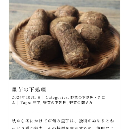
里芋の下処理
2024年10月5日
|
Categories:
野菜の下処理・きほ
ん
|
Tags:
里芋
,
野菜の下処理
,
野菜の茹で方
秋から冬にかけてが旬の里芋は、独特のぬめりとね
っとり感が魅力。その特徴を生かすため、調理によ