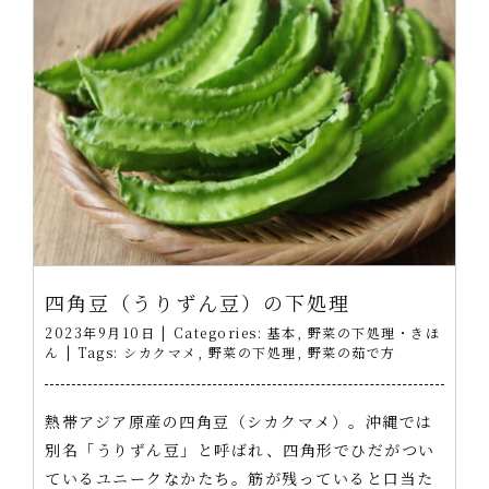
四角豆（うりずん豆）の下処理
2023年9月10日
|
Categories:
基本
,
野菜の下処理・きほ
ん
|
Tags:
シカクマメ
,
野菜の下処理
,
野菜の茹で方
熱帯アジア原産の四角豆（シカクマメ）。沖縄では
別名「うりずん豆」と呼ばれ、四角形でひだがつい
ているユニークなかたち。筋が残っていると口当た