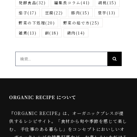
発酵食品
(32)
編集長コラム
(41)
胡桃
(15)
茄子
(17)
豆腐
(22)
豚肉
(15)
里芋
(13)
野菜の下処理
(20)
野菜の茹で方
(25)
雑煮
(13)
餅
(18)
鶏肉
(14)
検
索
…
ORGANIC RECIPE について
『ORGANIC RECIPE』は、オーガニックプレスが提
供するレシピサイト。「食材から旬や季節を感じて楽し
む、 手仕事のある暮らし」をコンセプトにおいしいオ