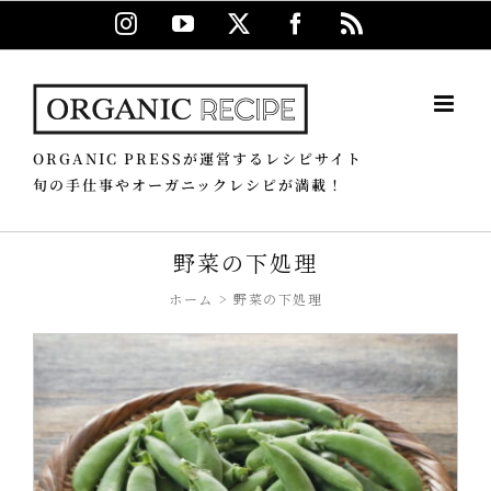
Skip
Instagram
YouTube
X
Facebook
Rss
to
content
ORGANIC PRESSが運営するレシピサイト
旬の手仕事やオーガニックレシピが満載！
野菜の下処理
ホーム
野菜の下処理