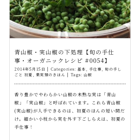
青山椒・実山椒の下処理【旬の手仕
事・オーガニックレシピ #0054】
2014年5月15日
|
Categories:
基本
,
手仕事
,
旬の手し
ごと 初夏
,
果実類のきほん
|
Tags:
山椒
香り豊かでやわらかい山椒の未熟な実は「青山
椒」「実山椒」と呼ばれています。これら青山椒
(実山椒)が入手できるのは、初夏のほんの短い間だ
け。細かい小枝から実を外す下ごしらえは、初夏の
手仕事！