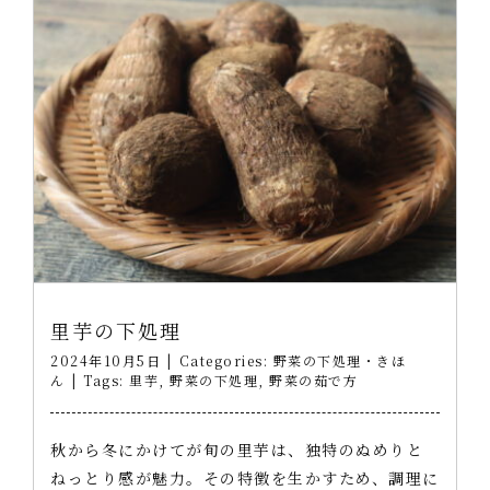
里芋の下処理
2024年10月5日
|
Categories:
野菜の下処理・きほ
ん
|
Tags:
里芋
,
野菜の下処理
,
野菜の茹で方
秋から冬にかけてが旬の里芋は、独特のぬめりと
ねっとり感が魅力。その特徴を生かすため、調理に