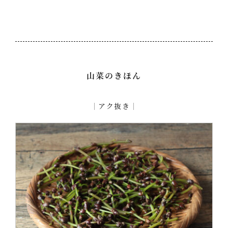
山菜のきほん
｜
アク抜き
｜