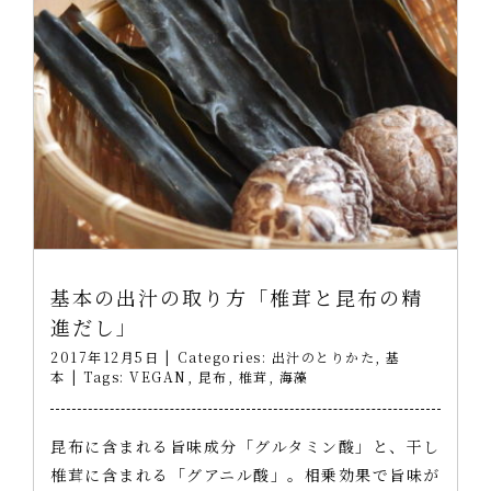
基本の出汁の取り方「椎茸と昆布の精
進だし」
2017年12月5日
|
Categories:
出汁のとりかた
,
基
本
|
Tags:
VEGAN
,
昆布
,
椎茸
,
海藻
昆布に含まれる旨味成分「グルタミン酸」と、干し
椎茸に含まれる「グアニル酸」。相乗効果で旨味が