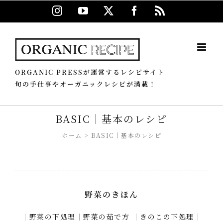
Skip
Instagram
YouTube
X
Facebook
Rss
to
content
ORGANIC PRESSが運営するレシピサイト
旬の手仕事やオーガニックレシピが満載！
BASIC｜基本のレシピ
ホーム
BASIC｜基本のレシピ
野菜のきほん
｜
野菜の下処理
｜
野菜の茹で方
｜
きのこの下処理
｜