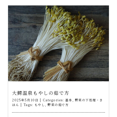
大鰐温泉もやしの茹で方
2025年5月10日
|
Categories:
基本
,
野菜の下処理・き
ほん
|
Tags:
もやし
,
野菜の茹で方