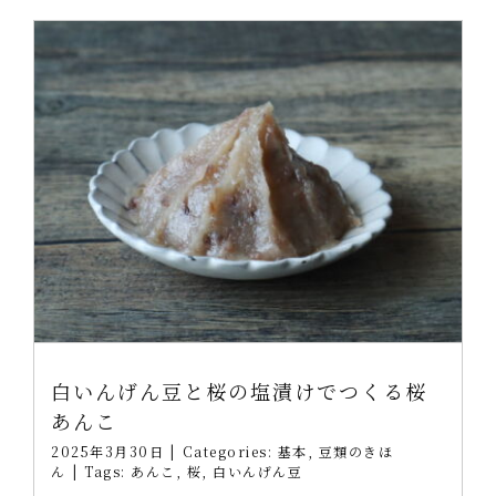
白いんげん豆と桜の塩漬けでつくる桜
あんこ
2025年3月30日
|
Categories:
基本
,
豆類のきほ
ん
|
Tags:
あんこ
,
桜
,
白いんげん豆