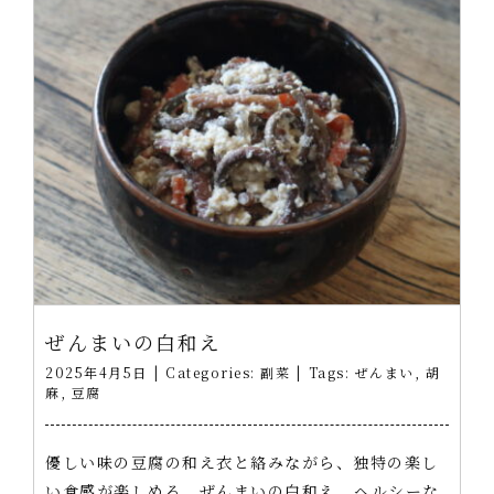
ぜんまいの白和え
2025年4月5日
|
Categories:
副菜
|
Tags:
ぜんまい
,
胡
麻
,
豆腐
優しい味の豆腐の和え衣と絡みながら、独特の楽し
い食感が楽しめる、ぜんまいの白和え。ヘルシーな