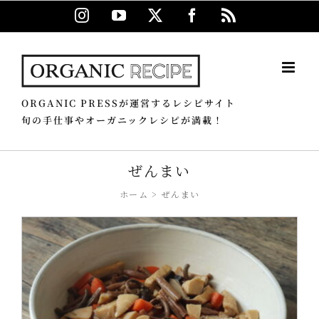
Skip
Instagram
YouTube
X
Facebook
Rss
to
content
ORGANIC PRESSが運営するレシピサイト
旬の手仕事やオーガニックレシピが満載！
ぜんまい
ホーム
ぜんまい