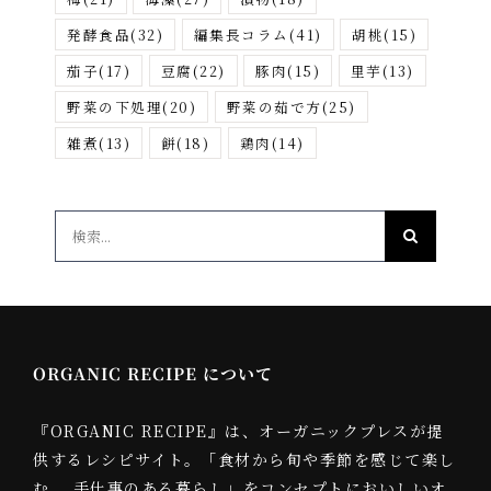
発酵食品
(32)
編集長コラム
(41)
胡桃
(15)
茄子
(17)
豆腐
(22)
豚肉
(15)
里芋
(13)
野菜の下処理
(20)
野菜の茹で方
(25)
雑煮
(13)
餅
(18)
鶏肉
(14)
検
索
…
ORGANIC RECIPE について
『ORGANIC RECIPE』は、オーガニックプレスが提
供するレシピサイト。「食材から旬や季節を感じて楽し
む、 手仕事のある暮らし」をコンセプトにおいしいオ