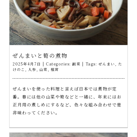
ぜんまいと筍の煮物
2025年4月7日
|
Categories:
副菜
|
Tags:
ぜんまい
,
た
けのこ
,
人参
,
山菜
,
椎茸
ぜんまいを使った料理と言えば日本では煮物が定
番。春には他の山菜や筍などと一緒に、年末にはお
正月用の煮しめにするなど、色々な組み合わせで是
非味わってください。