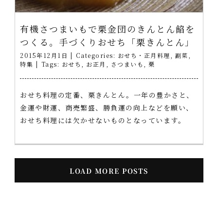
有機さつまいもで栗金団のきんとん餡を
つくる。手づくりおせち「栗きんとん」
2015年12月1日
|
Categories:
おせち・正月料理
,
副菜
,
特集
|
Tags:
おせち
,
お正月
,
さつまいも
,
栗
おせち料理の定番、栗きんとん。一年の豊かさと、
金運や財運、商売繁盛、勝負運の向上などを願い、
おせち料理には欠かせないものとなっています。
LOAD MORE POSTS