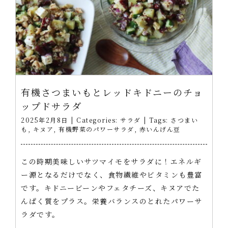
有機さつまいもとレッドキドニーのチョ
ップドサラダ
2025年2月8日
|
Categories:
サラダ
|
Tags:
さつまい
も
,
キヌア
,
有機野菜のパワーサラダ
,
赤いんげん豆
この時期美味しいサツマイモをサラダに！エネルギ
ー源となるだけでなく、食物繊維やビタミンも豊富
です。キドニービーンやフェタチーズ、キヌアでた
んぱく質をプラス。栄養バランスのとれたパワーサ
ラダです。