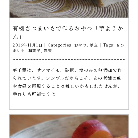
有機さつまいもで作るおやつ「芋ようか
ん」
2016年11月1日
|
Categories:
おやつ
,
献立
|
Tags:
さつ
まいも
,
和菓子
,
寒天
芋羊羹は、サツマイモ、砂糖、塩のみの無添加で作
られています。シンプルだからこそ、あの老舗の味
や食感を再現することは難しいかもしれませんが、
手作りも可能ですよ。