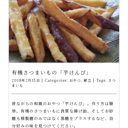
有機さつまいもの「芋けんぴ」
2018年2月15日
|
Categories:
おやつ
,
献立
|
Tags:
さつ
まいも
昔ながらの和風のおやつ「芋けんぴ」。作り方は簡
単。有機のさつまいもに良質な揚げ油、そしてお砂
糖も精製糖のみではなく黒糖をプラスするなど、自
分好みの味を見つけてください。