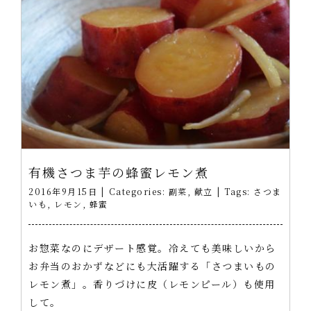
有機さつま芋の蜂蜜レモン煮
2016年9月15日
|
Categories:
副菜
,
献立
|
Tags:
さつま
いも
,
レモン
,
蜂蜜
お惣菜なのにデザート感覚。冷えても美味しいから
お弁当のおかずなどにも大活躍する「さつまいもの
レモン煮」。香りづけに皮（レモンピール）も使用
して。