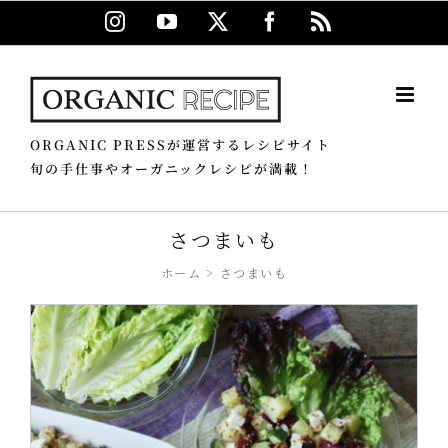
Skip
Instagram
YouTube
X
Facebook
Rss
to
content
ORGANIC PRESSが運営するレシピサイト
旬の手仕事やオーガニックレシピが満載！
さつまいも
ホーム
さつまいも