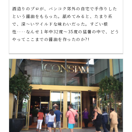
酒造りのプロが、バンコク郊外の自宅で手作りした
という醤油をもらった。舐めてみると、たまり系
で、深～いワイルドな味わいだった。すごい根
性‥‥なんせ１年中32度～35度の猛暑の中で、どう
やってここまでの醤油を作ったのか?!