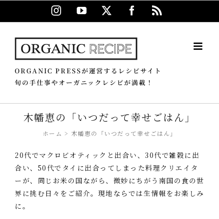
Skip
Instagram
YouTube
X
Facebook
Rss
to
content
ORGANIC PRESSが運営するレシピサイト
旬の手仕事やオーガニックレシピが満載！
木幡恵の「いつだって幸せごはん」
ホーム
木幡恵の「いつだって幸せごはん」
20代でマクロビオティックと出合い、30代で雑穀に出
合い、50代でタイに出合ってしまった料理クリエイタ
ーが、同じお米の国ながら、微妙にちがう南国の食の世
界に挑む日々をご紹介。現地ならでは生情報をお楽しみ
に。