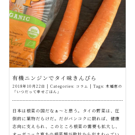
有機ニンジンでタイ味きんぴら
2018年10月22日
|
Categories:
コラム
|
Tags:
木幡恵の
「いつだって幸せごはん」
日本は根菜の国だなぁ～と思う。タイの野菜は、圧
倒的に葉物だらけだ。だがバンコクに限れば、健康
志向に支えられ、このところ根菜の需要も拡大し、
オーガニック育ちの根菜類が数社から出まわってい