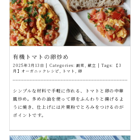
有機トマトの卵炒め
2025年3月13日
|
Categories:
副菜
,
献立
|
Tags:
【3
月】オーガニックレシピ
,
トマト
,
卵
シンプルな材料で手軽に作れる、トマトと卵の中華
風炒め。多めの油を使って卵をふんわりと揚げるよ
うに焼き、仕上げには片栗粉でとろみをつけるのが
ポイントです。