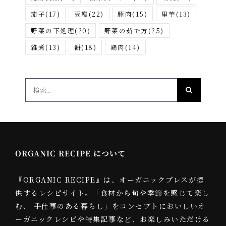
茄子
(17)
豆腐
(22)
豚肉
(15)
里芋
(13)
野菜の下処理
(20)
野菜の茹で方
(25)
雑煮
(13)
餅
(18)
鶏肉
(14)
検
索
…
ORGANIC RECIPE について
『ORGANIC RECIPE』は、オーガニックプレスが提
供するレシピサイト。「食材から旬や季節を感じて楽し
む、 手仕事のある暮らし」をコンセプトにおいしいオ
ーガニックレシピや特集記事など、お楽しみいただける