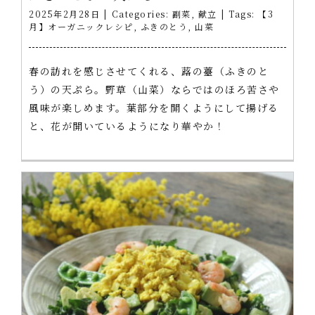
2025年2月28日
|
Categories:
副菜
,
献立
|
Tags:
【3
月】オーガニックレシピ
,
ふきのとう
,
山菜
春の訪れを感じさせてくれる、蕗の薹（ふきのと
う）の天ぷら。野草（山菜）ならではのほろ苦さや
風味が楽しめます。葉部分を開くようにして揚げる
と、花が開いているようになり華やか！