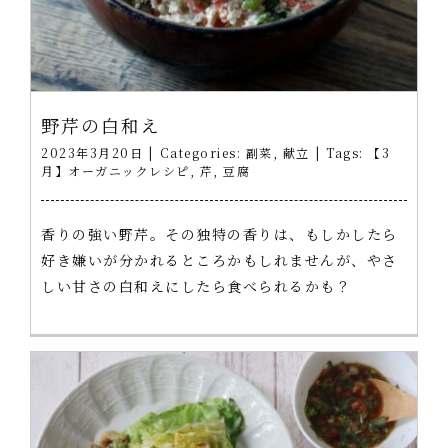
野芹の白和え
2023年3月20日
|
Categories:
副菜
,
献立
|
Tags:
【3
月】オーガニックレシピ
,
芹
,
豆腐
香りの強い野芹。その独特の香りは、もしかしたら
好き嫌いが分かれるところかもしれませんが、やさ
しい甘さの白和えにしたら食べられるかも？