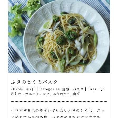
ふきのとうのパスタ
2025年3月7日
|
Categories:
麺類・パスタ
|
Tags:
【3
月】オーガニックレシピ
,
ふきのとう
,
山菜
小さすぎるものや開いていないふきのとうは、さっ
と茹でてから炒め物、パスタの具などにおすすめ。