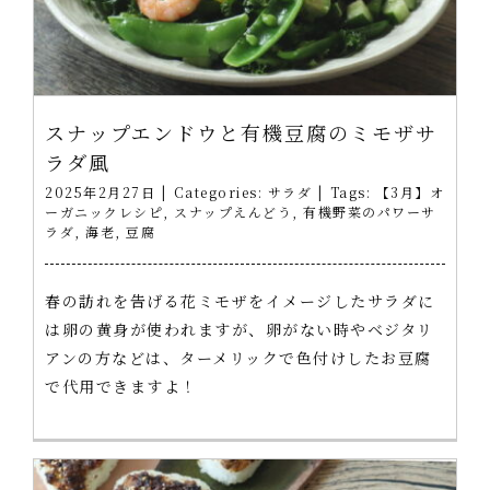
スナップエンドウと有機豆腐のミモザサ
ラダ風
2025年2月27日
|
Categories:
サラダ
|
Tags:
【3月】オ
ーガニックレシピ
,
スナップえんどう
,
有機野菜のパワーサ
ラダ
,
海老
,
豆腐
春の訪れを告げる花ミモザをイメージしたサラダに
は卵の黄身が使われますが、卵がない時やベジタリ
アンの方などは、ターメリックで色付けしたお豆腐
で代用できますよ！