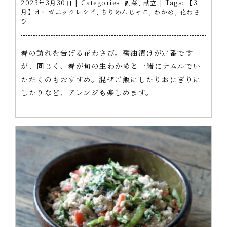
2023年3月30日
|
Categories:
副菜
,
献立
|
Tags:
【3
月】オーガニックレシピ
,
ちりめんじゃこ
,
わかめ
,
花わさ
び
春の訪れを告げる花わさび。醤油漬けが定番です
が、同じく、春が旬の生わかめと一緒にナムルでい
ただくのもおすすめ。混ぜご飯にしたりおにぎりに
したりなど、アレンジも楽しめます。