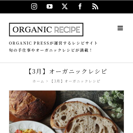
Skip
Instagram
YouTube
X
Facebook
Rss
to
content
ORGANIC PRESSが運営するレシピサイト
旬の手仕事やオーガニックレシピが満載！
【3月】オーガニックレシピ
ホーム
【3月】オーガニックレシピ