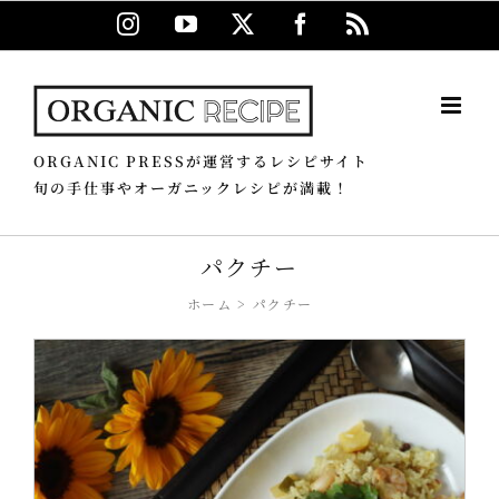
Skip
Instagram
YouTube
X
Facebook
Rss
to
content
ORGANIC PRESSが運営するレシピサイト
旬の手仕事やオーガニックレシピが満載！
パクチー
ホーム
パクチー