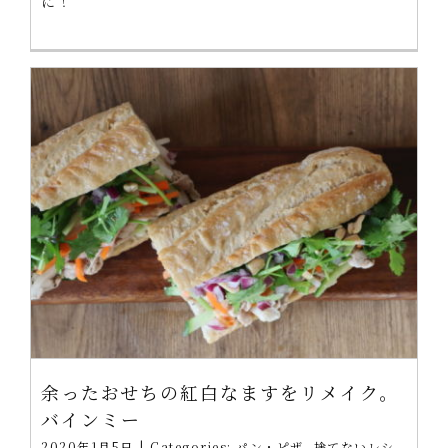
に！
余ったおせちの紅白なますをリメイク。
バインミー
2020年1月5日
|
Categories:
パン・ピザ
,
捨てないレシ