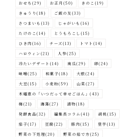
おせち
(29)
お正月
(50)
きのこ
(19)
きゅうり
(18)
ご飯の友
(33)
さつまいも
(13)
じゃがいも
(16)
たけのこ
(14)
とうもろこし
(15)
ひき肉
(16)
チーズ
(13)
トマト
(14)
ハロウィン
(21)
人参
(25)
冷たいデザート
(14)
南瓜
(29)
卵
(24)
味噌
(25)
和菓子
(18)
大根
(24)
大豆
(15)
小麦粉
(59)
山菜
(27)
木幡恵の「いつだって幸せごはん」
(43)
梅
(21)
海藻
(27)
漬物
(18)
発酵食品
(32)
編集長コラム
(41)
胡桃
(15)
茄子
(17)
豆腐
(22)
豚肉
(15)
里芋
(13)
野菜の下処理
(20)
野菜の茹で方
(25)