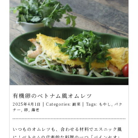
有機卵のベトナム風オムレツ
2025年4月1日
|
Categories:
副菜
|
Tags:
もやし
,
パク
チー
,
卵
,
海老
いつものオムレツも、合わせる材料でエスニック風
に！ベトナムの代表的な料理の一つ「バインセオ」