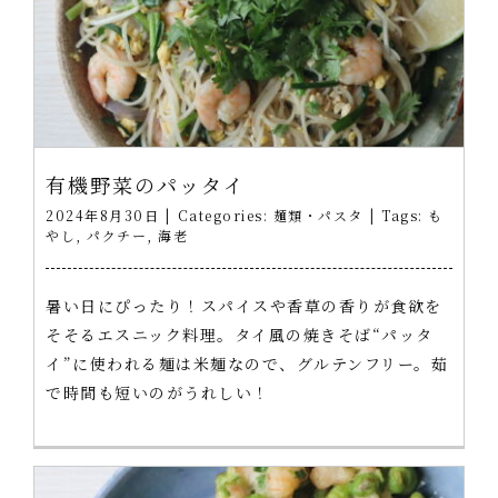
有機野菜のパッタイ
2024年8月30日
|
Categories:
麺類・パスタ
|
Tags:
も
やし
,
パクチー
,
海老
暑い日にぴったり！スパイスや香草の香りが食欲を
そそるエスニック料理。タイ風の焼きそば“パッタ
イ”に使われる麺は米麺なので、グルテンフリー。茹
で時間も短いのがうれしい！