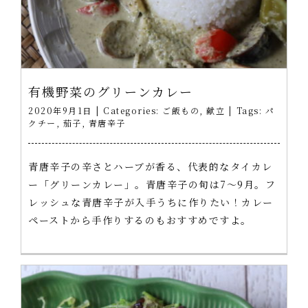
有機野菜のグリーンカレー
2020年9月1日
|
Categories:
ご飯もの
,
献立
|
Tags:
パ
クチー
,
茄子
,
青唐辛子
青唐辛子の辛さとハーブが香る、代表的なタイカレ
ー「グリーンカレー」。青唐辛子の旬は7～9月。フ
レッシュな青唐辛子が入手うちに作りたい！カレー
ペーストから手作りするのもおすすめですよ。