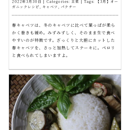
2022年3月30日
|
Categories:
主菜
|
Tags:
【3月】オー
ガニックレシピ
,
キャベツ
,
パクチー
春キャベツは、冬のキャベツに比べて葉っぱが柔ら
かく巻きも緩め。みずみずしく、そのまま生で食べ
やすいのが特徴です。ざっくりと大胆にカットした
春キャベツを、さっと加熱してステーキに。ペロリ
と食べられてしまいますよ。