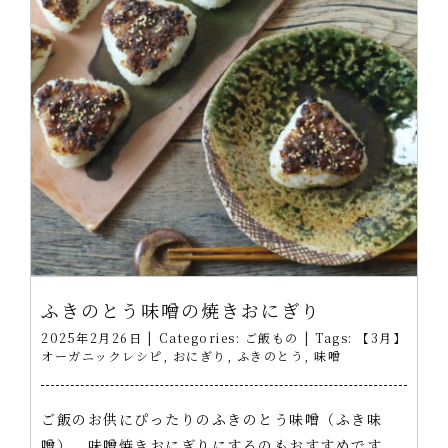
ふきのとう味噌の焼きおにぎり
2025年2月26日
|
Categories:
ご飯もの
|
Tags:
【3月】
オーガニックレシピ
,
おにぎり
,
ふきのとう
,
味噌
ご飯のお供にぴったりのふきのとう味噌（ふき味
噌）。味噌焼きおにぎりにするのもおすすめです。