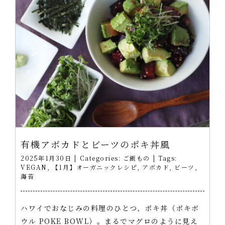
有機アボカドとビーツのポキ丼風
2025年1月30日
|
Categories:
ご飯もの
|
Tags:
VEGAN
,
【1月】オーガニックレシピ
,
アボカド
,
ビーツ
,
海苔
ハワイでおなじみの料理のひとつ、ポキ丼（ポキボ
ウル POKE BOWL）。まるでマグロのように見え