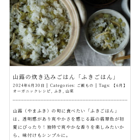
山蕗の炊き込みごはん「ふきごはん」
2024年6月30日
|
Categories:
ご飯もの
|
Tags:
【6月】
オーガニックレシピ
,
ふき
,
山菜
山蕗（やまふき）の旬に食べたい「ふきごはん」
は、透明感があり爽やかさを感じる蕗の翡翠色が初
夏にぴったり！独特で爽やかな香りを楽しみたいか
ら、味付けもシンプルに。