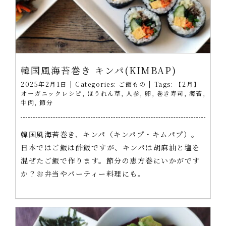
韓国風海苔巻き キンパ(KIMBAP)
2025年2月1日
|
Categories:
ご飯もの
|
Tags:
【2月】
オーガニックレシピ
,
ほうれん草
,
人参
,
卵
,
巻き寿司
,
海苔
,
牛肉
,
節分
韓国風海苔巻き、キンパ（キンパプ・キムパプ）。
日本ではご飯は酢飯ですが、キンパは胡麻油と塩を
混ぜたご飯で作ります。節分の恵方巻にいかがです
か？お弁当やパーティー料理にも。