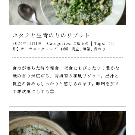
ホタテと生青のりのリゾット
2024年11月1日
|
Categories:
ご飯もの
|
Tags:
【11
月】オーガニックレシピ
,
お粥
,
帆立
,
海藻
,
青のり
食欲が落ちた時や軽食、夜食にもぴったり！豊かな
磯の香りが広がる、青海苔の和風リゾット。出汁と
帆立の旨みもしっかりと感じられます。味噌を加え
て雑炊風にしても◎