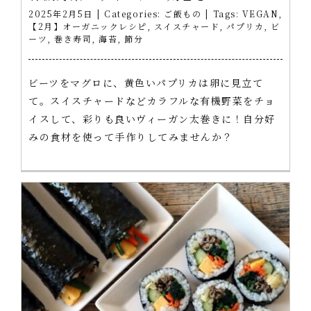
2025年2月5日
|
Categories:
ご飯もの
|
Tags:
VEGAN
,
【2月】オーガニックレシピ
,
スイスチャード
,
パプリカ
,
ビ
ーツ
,
巻き寿司
,
海苔
,
節分
ビーツをマグロに、黄色いパプリカは卵に見立て
て。スイスチャードなどカラフルな有機野菜をチョ
イスして、彩りも良いヴィーガン太巻きに！自分好
みの食材を使って手作りしてみませんか？