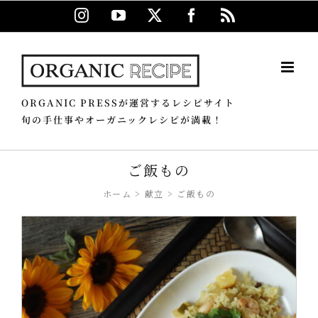
Skip
Instagram
YouTube
X
Facebook
Rss
to
content
ORGANIC PRESSが運営するレシピサイト
旬の手仕事やオーガニックレシピが満載！
ご飯もの
ホーム
献立
ご飯もの