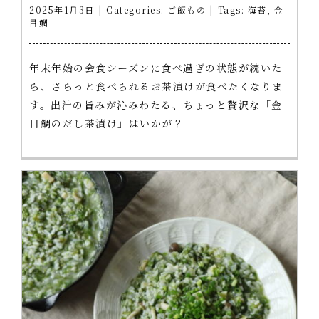
2025年1月3日
|
Categories:
ご飯もの
|
Tags:
海苔
,
金
目鯛
年末年始の会食シーズンに食べ過ぎの状態が続いた
ら、さらっと食べられるお茶漬けが食べたくなりま
す。出汁の旨みが沁みわたる、ちょっと贅沢な「金
目鯛のだし茶漬け」はいかが？