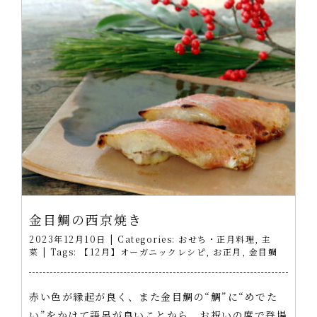
金目鯛の西京焼き
2023年12月10日
|
Categories:
おせち・正月料理
,
主
菜
|
Tags:
【12月】オーガニックレシピ
,
お正月
,
金目鯛
赤い色が縁起が良く、また金目鯛の“鯛”に“めでた
い”をかけて語呂が良いことから、お祝いの席で登場