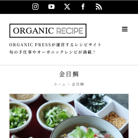
Skip
Instagram
YouTube
X
Facebook
Rss
to
content
ORGANIC PRESSが運営するレシピサイト
旬の手仕事やオーガニックレシピが満載！
金目鯛
ホーム
金目鯛