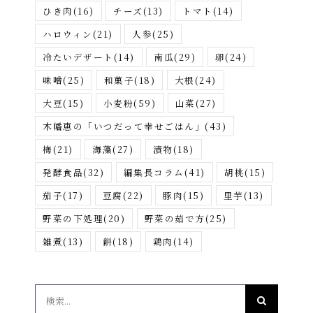
ひき肉
(16)
チーズ
(13)
トマト
(14)
ハロウィン
(21)
人参
(25)
冷たいデザート
(14)
南瓜
(29)
卵
(24)
味噌
(25)
和菓子
(18)
大根
(24)
大豆
(15)
小麦粉
(59)
山菜
(27)
木幡恵の「いつだって幸せごはん」
(43)
梅
(21)
海藻
(27)
漬物
(18)
発酵食品
(32)
編集長コラム
(41)
胡桃
(15)
茄子
(17)
豆腐
(22)
豚肉
(15)
里芋
(13)
野菜の下処理
(20)
野菜の茹で方
(25)
雑煮
(13)
餅
(18)
鶏肉
(14)
検
索