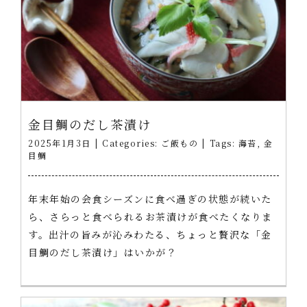
金目鯛のだし茶漬け
2025年1月3日
|
Categories:
ご飯もの
|
Tags:
海苔
,
金
目鯛
年末年始の会食シーズンに食べ過ぎの状態が続いた
ら、さらっと食べられるお茶漬けが食べたくなりま
す。出汁の旨みが沁みわたる、ちょっと贅沢な「金
目鯛のだし茶漬け」はいかが？