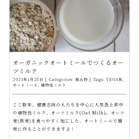
オーガニックオートミールでつくるオー
ツミルク
2021年1月25日
|
Categories:
飲み物
|
Tags:
VEGAN
,
オートミール
,
植物性ミルク
ここ数年、健康志向の人たちを中心に人気急上昇中
の植物性ミルク、オーツミルク(Oat Milk)。オーツ
麦(燕麦)を食べやすく加工した、オートミールで簡
単に作ることができますよ！