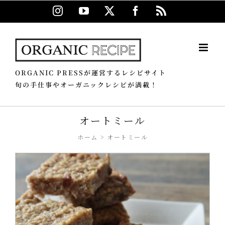
Skip
Instagram
YouTube
X
Facebook
Rss
to
content
ORGANIC PRESSが運営するレシピサイト
旬の手仕事やオーガニックレシピが満載！
オートミール
ホーム
オートミール