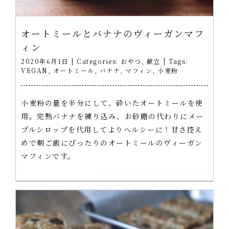
オートミールとバナナのヴィーガンマフ
ィン
2020年6月1日
|
Categories:
おやつ
,
献立
|
Tags:
VEGAN
,
オートミール
,
バナナ
,
マフィン
,
小麦粉
小麦粉の量を半分にして、砕いたオートミールを使
用。完熟バナナを練り込み、お砂糖の代わりにメー
プルシロップを代用してよりヘルシーに！甘さ控え
めで朝ご飯にぴったりのオートミールのヴィーガン
マフィンです。