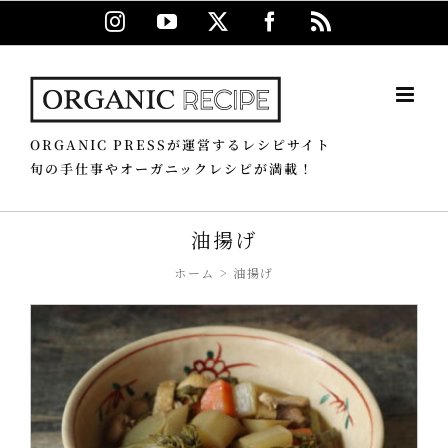
Skip
Instagram
YouTube
X
Facebook
Rss
to
content
ORGANIC PRESSが運営するレシピサイト
旬の手仕事やオーガニックレシピが満載！
油揚げ
ホーム
油揚げ