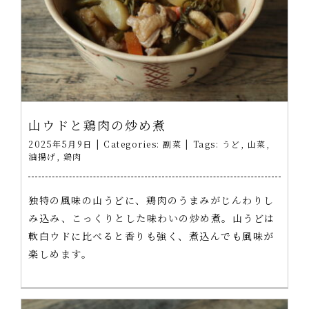
山ウドと鶏肉の炒め煮
2025年5月9日
|
Categories:
副菜
|
Tags:
うど
,
山菜
,
油揚げ
,
鶏肉
独特の風味の山うどに、鶏肉のうまみがじんわりし
み込み、こっくりとした味わいの炒め煮。山うどは
軟白ウドに比べると香りも強く、煮込んでも風味が
楽しめます。