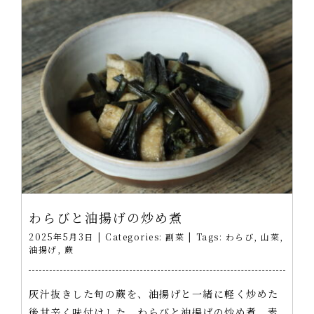
わらびと油揚げの炒め煮
2025年5月3日
|
Categories:
副菜
|
Tags:
わらび
,
山菜
,
油揚げ
,
蕨
灰汁抜きした旬の蕨を、油揚げと一緒に軽く炒めた
後甘辛く味付けした、わらびと油揚げの炒め煮。素