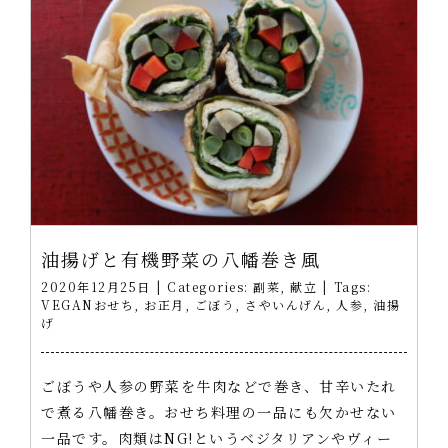
油揚げと有機野菜の八幡巻き風
2020年12月25日
|
Categories:
副菜
,
献立
|
Tags:
VEGANおせち
,
お正月
,
ごぼう
,
さやいんげん
,
人参
,
油揚
げ
ごぼうや人参の野菜を牛肉などで巻き、甘辛いたれ
で煮る八幡巻き。おせち料理の一品にも欠かせない
一品です。肉類はNG!というベジタリアンやヴィー