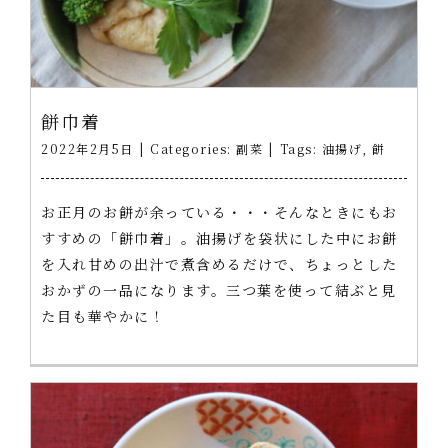
餅巾着
2022年2月5日
|
Categories:
副菜
|
Tags:
油揚げ
,
餅
お正月のお餅が余っている・・・そんなときにもお
すすめの「餅巾着」。油揚げを袋状にした中にお餅
を入れ甘めの出汁で煮含めるだけで、ちょっとした
おかずの一品になります。三つ葉を使って結ぶと見
た目も華やかに！