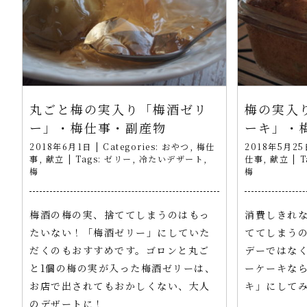
丸ごと梅の実入り「梅酒ゼリ
梅の実入
ー」・梅仕事・副産物
ーキ」・
2018年6月1日
|
Categories:
おやつ
,
梅仕
2018年5月25
事
,
献立
|
Tags:
ゼリー
,
冷たいデザート
,
仕事
,
献立
|
T
梅
梅
梅酒の梅の実、捨ててしまうのはもっ
消費しきれ
たいない！「梅酒ゼリー」にしていた
ててしまう
だくのもおすすめです。ゴロンと丸ご
デーではな
と1個の梅の実が入った梅酒ゼリーは、
ーケーキな
お店で出されてもおかしくない、大人
キ」にして
のデザートに！