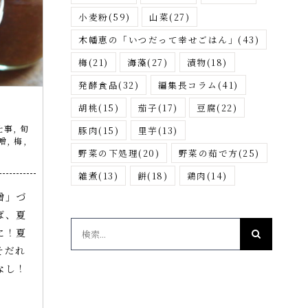
小麦粉
(59)
山菜
(27)
木幡恵の「いつだって幸せごはん」
(43)
梅
(21)
海藻
(27)
漬物
(18)
発酵食品
(32)
編集長コラム
(41)
胡桃
(15)
茄子
(17)
豆腐
(22)
仕事
,
旬
豚肉
(15)
里芋
(13)
噌
,
梅
,
野菜の下処理
(20)
野菜の茹で方
(25)
雑煮
(13)
餅
(18)
鶏肉
(14)
噌」づ
ば、夏
検
に！夏
索
そだれ
…
なし！