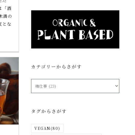
ただ
は「酒
未満の
反とな
カテゴリーからさがす
カ
テ
ゴ
リ
タグからさがす
ー
か
VEGAN
(80)
ら