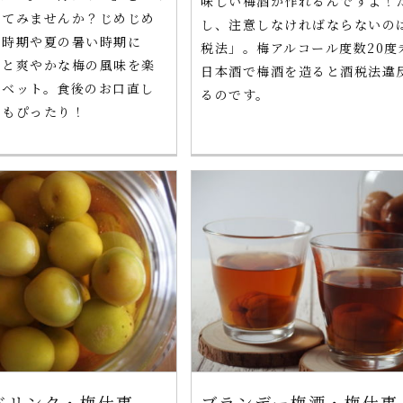
味しい梅酒が作れるんですよ！
してみませんか？じめじめ
し、注意しなければならないの
の時期や夏の暑い時期に
税法」。梅アルコール度数20度
りと爽やかな梅の風味を楽
日本酒で梅酒を造ると酒税法違
ーベット。食後のお口直し
るのです。
にもぴったり！
ドリンク・梅仕事
ブランデー梅酒・梅仕事