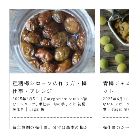
粗糖梅シロップの作り方・梅
青梅ジャ
仕事・アレンジ
ット
2025年6月5日
|
Categories:
シロップ漬
2025年6月1
け・シロップ
,
手仕事
,
旬の手しごと 初夏
,
ないレシピ・
梅仕事
|
Tags:
梅
事
|
Tags:
冷
毎年恒例の梅仕事。まずは基本の梅シ
梅仕事のシ