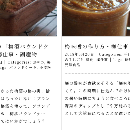
り「梅酒パウンドケ
梅味噌の作り方・梅仕事
梅仕事・副産物
2018年5月20日
|
Categories:
手
の手しごと 初夏
,
梅仕事
|
Tags:
味
日
|
Categories:
おやつ
,
梅
発酵食品
ags:
パウンドケーキ
,
小麦粉
,
梅の酸味が食欲をそそる「梅味
くり。この時期に仕込んでおけ
なかった梅酒の梅の実、捨
の暑い時期にちょうど食べごろ
のはもったいない！ブラン
野菜のディップとしてや万能み
く梅酒を使って、ブランデ
として大活躍になること間違い
らぬ「梅酒パウンドケー
みてはいかがでしょう？