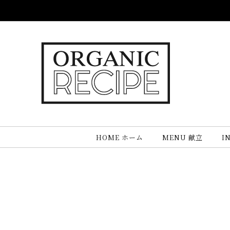
Skip
to
content
HOME ホーム
MENU 献立
I