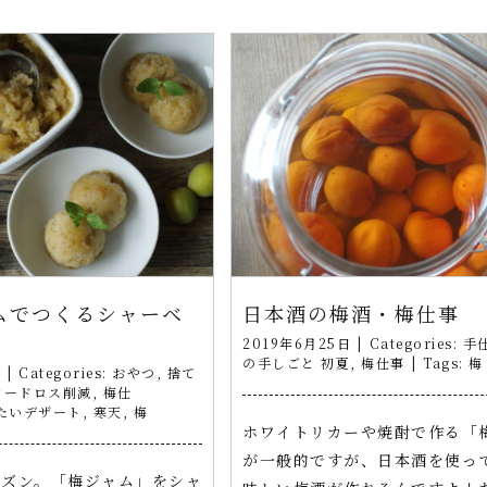
ムでつくるシャーベ
日本酒の梅酒・梅仕事
2019年6月25日
|
Categories:
手
の手しごと 初夏
,
梅仕事
|
Tags:
梅
日
|
Categories:
おやつ
,
捨て
フードロス削減
,
梅仕
たいデザート
,
寒天
,
梅
ホワイトリカーや焼酎で作る「
が一般的ですが、日本酒を使っ
ーズン。「梅ジャム」をシャ