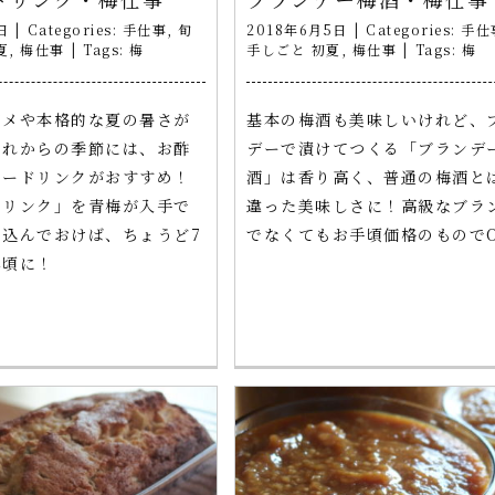
日
|
Categories:
手仕事
,
旬
2018年6月5日
|
Categories:
手仕
夏
,
梅仕事
|
Tags:
梅
手しごと 初夏
,
梅仕事
|
Tags:
梅
ジメや本格的な夏の暑さが
基本の梅酒も美味しいけれど、
これからの季節には、お酢
デーで漬けてつくる「ブランデ
ワードリンクがおすすめ！
酒」は香り高く、普通の梅酒と
ドリンク」を青梅が入手で
違った美味しさに！高級なブラ
込んでおけば、ちょうど7
でなくてもお手頃価格のもので
み頃に！