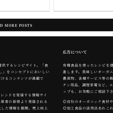
D MORE POSTS
広告について
スが提供するレシピサイト。「食
有機食品を使ったレシピを
し」をコンセプトにおいしい
進します。美味しいオーガ
だけるコンテンツが満載で
農産物、各種サービス等の
チン用品、調理家電など、
ップも、お気軽にご相談下
トレンドを発信する情報サイ
生産者の皆様より発信される
◎自社のオーガニック食材
化した情報を展開。売上向上
◎加工食品の活用法あれこ