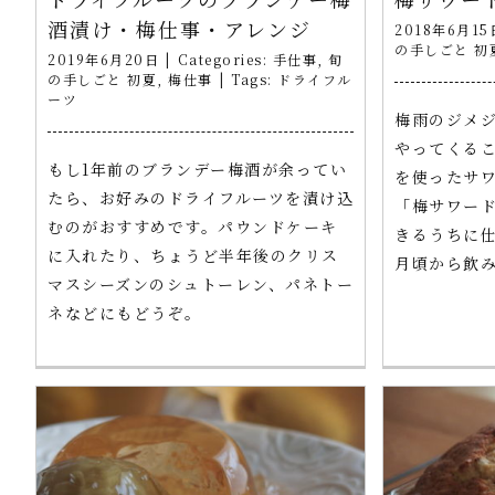
酒漬け・梅仕事・アレンジ
2018年6月15
の手しごと 初
2019年6月20日
|
Categories:
手仕事
,
旬
の手しごと 初夏
,
梅仕事
|
Tags:
ドライフル
ーツ
梅雨のジメ
やってくる
もし1年前のブランデー梅酒が余ってい
を使ったサ
たら、お好みのドライフルーツを漬け込
「梅サワー
むのがおすすめです。パウンドケーキ
きるうちに仕
に入れたり、ちょうど半年後のクリス
月頃から飲
マスシーズンのシュトーレン、パネトー
ネなどにもどうぞ。