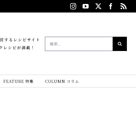
Instagram
YouTube
X
Facebo
Rs
が運営するレシピサイト
検
クレシピが満載！
索
…
FEATURE 特集
COLUMN コラム