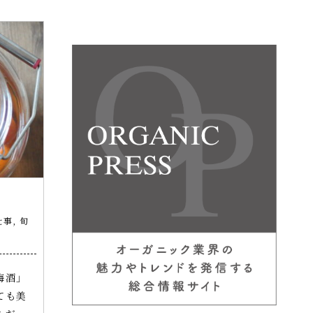
仕事
,
旬
梅酒」
ても美