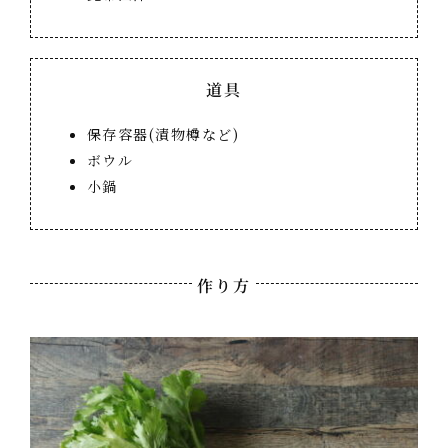
道具
保存容器(漬物樽など)
ボウル
小鍋
作り方