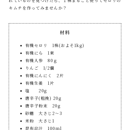
れているのを見つけたら、１株まるごと使ってセロリの
キムチを作ってみませんか？
材料
有機セロリ 1株(およそ1kg)
有機にら 1束
有機人参 80ｇ
りんご 1/2個
有機にんにく 2片
有機生姜 1片
塩 20g
唐辛子(粗挽) 20g
唐辛子粉末 20g
砂糖 大さじ2～3
米粉 大さじ1
昆布出汁 100ml