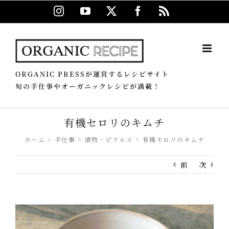
Skip
Instagram
YouTube
X
Facebook
Rss
to
content
ORGANIC PRESSが運営するレシピサイト
旬の手仕事やオーガニックレシピが満載！
有機セロリのキムチ
ホーム
手仕事
漬物・ピクルス
有機セロリのキムチ
前
次