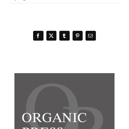
Facebook
X
Tumblr
Pinterest
電
子
メ
ー
ル