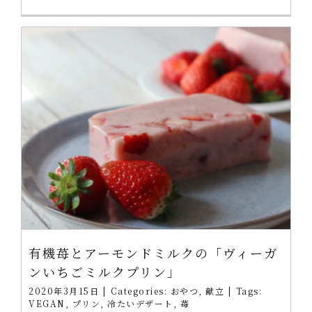
有機苺とアーモンドミルクの「ヴィーガ
ンいちごミルクプリン」
2020年3月15日
|
Categories:
おやつ
,
献立
|
Tags:
VEGAN
,
プリン
,
冷たいデザート
,
苺