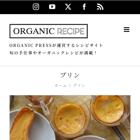
Skip
Instagram
YouTube
X
Facebook
Rss
to
content
ORGANIC PRESSが運営するレシピサイト
旬の手仕事やオーガニックレシピが満載！
プリン
ホーム
プリン