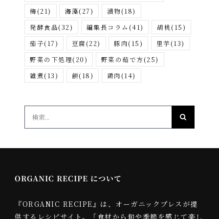
梅
(21)
海藻
(27)
漬物
(18)
発酵食品
(32)
編集長コラム
(41)
胡桃
(15)
茄子
(17)
豆腐
(22)
豚肉
(15)
里芋
(13)
野菜の下処理
(20)
野菜の茹で方
(25)
雑煮
(13)
餅
(18)
鶏肉
(14)
検
索
…
ORGANIC RECIPE について
『ORGANIC RECIPE』は、オーガニックプレスが提
供するレシピサイト。「食材から旬や季節を感じて楽し