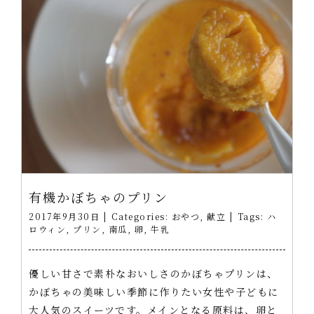
有機かぼちゃのプリン
2017年9月30日
|
Categories:
おやつ
,
献立
|
Tags:
ハ
ロウィン
,
プリン
,
南瓜
,
卵
,
牛乳
優しい甘さで素朴なおいしさのかぼちゃプリンは、
かぼちゃの美味しい季節に作りたい女性や子どもに
大人気のスイーツです。メインとなる原料は、卵と