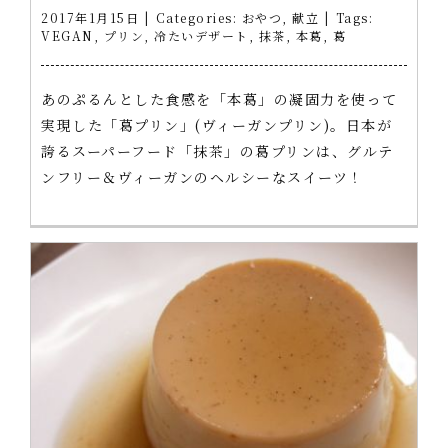
2017年1月15日
|
Categories:
おやつ
,
献立
|
Tags:
VEGAN
,
プリン
,
冷たいデザート
,
抹茶
,
本葛
,
葛
あのぷるんとした食感を「本葛」の凝固力を使って
実現した「葛プリン」(ヴィーガンプリン)。日本が
誇るスーパーフード「抹茶」の葛プリンは、グルテ
ンフリー＆ヴィーガンのヘルシーなスイーツ！