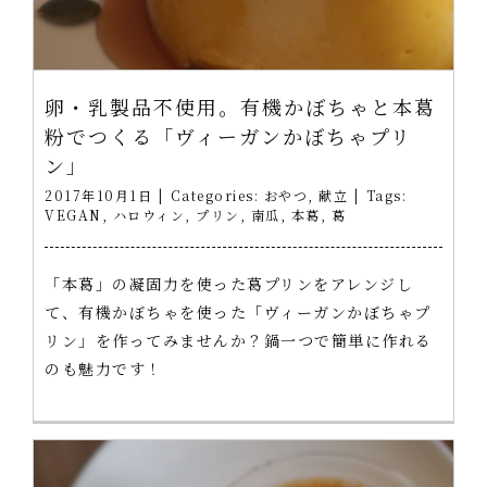
卵・乳製品不使用。有機かぼちゃと本葛
粉でつくる「ヴィーガンかぼちゃプリ
ン」
2017年10月1日
|
Categories:
おやつ
,
献立
|
Tags:
VEGAN
,
ハロウィン
,
プリン
,
南瓜
,
本葛
,
葛
「本葛」の凝固力を使った葛プリンをアレンジし
て、有機かぼちゃを使った「ヴィーガンかぼちゃプ
リン」を作ってみませんか？鍋一つで簡単に作れる
のも魅力です！