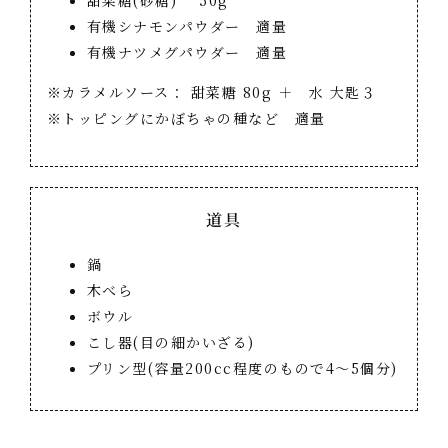
有機シナモンパウダー 適量
有機ナツメグパウダー 適量
※カラメルソース： 甜菜糖 80g ＋ 水 大匙３
※トッピングにかぼちゃの種など 適量
道具
鍋
木べら
ボウル
こし器(目の細かいざる)
プリン型(容量200cc程度のもので4～5個分)