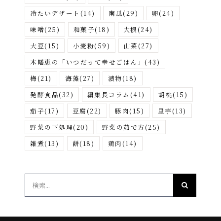
冷たいデザート
(14)
南瓜
(29)
卵
(24)
味噌
(25)
和菓子
(18)
大根
(24)
大豆
(15)
小麦粉
(59)
山菜
(27)
木幡恵の「いつだって幸せごはん」
(43)
梅
(21)
海藻
(27)
漬物
(18)
発酵食品
(32)
編集長コラム
(41)
胡桃
(15)
茄子
(17)
豆腐
(22)
豚肉
(15)
里芋
(13)
野菜の下処理
(20)
野菜の茹で方
(25)
雑煮
(13)
餅
(18)
鶏肉
(14)
検
索
…