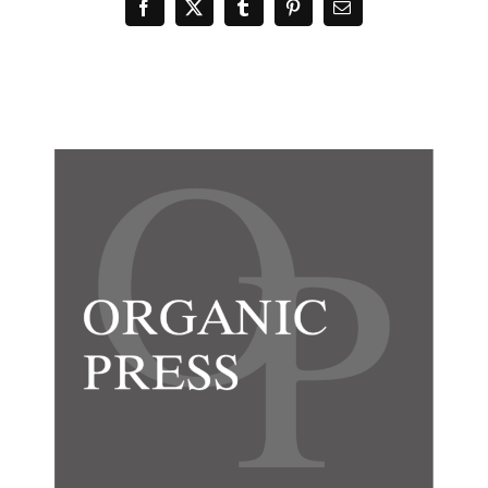
Facebook
X
Tumblr
Pinterest
電
子
メ
ー
ル