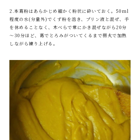
2.本葛粉はあらかじめ細かく粉状に砕いておく。50ml
程度の水(分量外)でくず粉を溶き、プリン液と混ぜ、手
を休めることなく、木べらで常にかき混ぜながら20分
～30分ほど、葛でとろみがついてくるまで弱火で加熱
しながら練り上げる。