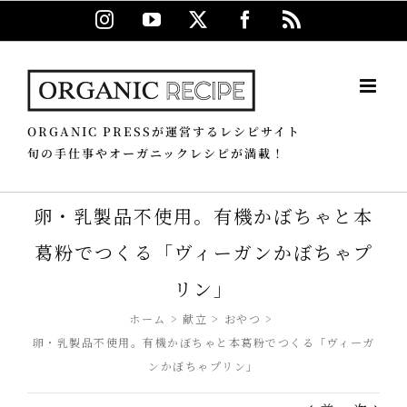
Skip
Instagram
YouTube
X
Facebook
Rss
to
content
ORGANIC PRESSが運営するレシピサイト
旬の手仕事やオーガニックレシピが満載！
卵・乳製品不使用。有機かぼちゃと本
葛粉でつくる「ヴィーガンかぼちゃプ
リン」
ホーム
献立
おやつ
卵・乳製品不使用。有機かぼちゃと本葛粉でつくる「ヴィーガ
ンかぼちゃプリン」