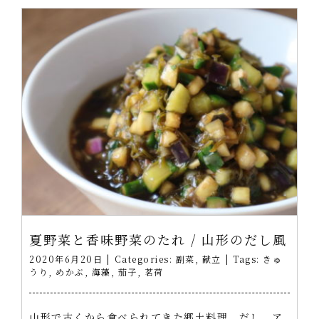
夏野菜と香味野菜のたれ / 山形のだし風
2020年6月20日
|
Categories:
副菜
,
献立
|
Tags:
きゅ
うり
,
めかぶ
,
海藻
,
茄子
,
茗荷
山形で古くから食べられてきた郷土料理、だし。ア