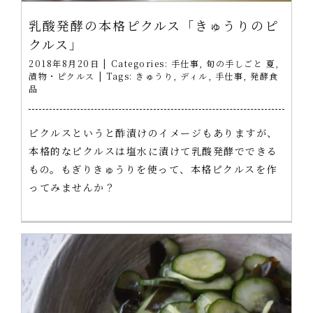
乳酸発酵の本格ピクルス「きゅうりのピ
クルス」
2018年8月20日
|
Categories:
手仕事
,
旬の手しごと 夏
,
漬物・ピクルス
|
Tags:
きゅうり
,
ディル
,
手仕事
,
発酵食
品
ピクルスというと酢漬けのイメージもありますが、
本格的なピクルスは塩水に漬けて乳酸発酵でできる
もの。もぎりきゅうりを使って、本格ピクルスを作
ってみませんか？