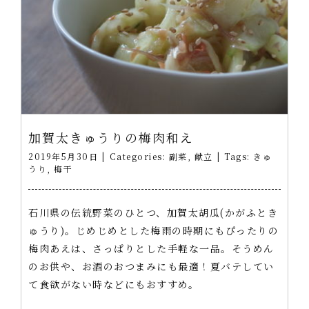
加賀太きゅうりの梅肉和え
2019年5月30日
|
Categories:
副菜
,
献立
|
Tags:
きゅ
うり
,
梅干
石川県の伝統野菜のひとつ、加賀太胡瓜(かがふとき
ゅうり)。じめじめとした梅雨の時期にもぴったりの
梅肉あえは、さっぱりとした手軽な一品。そうめん
のお供や、お酒のおつまみにも最適！夏バテしてい
て食欲がない時などにもおすすめ。