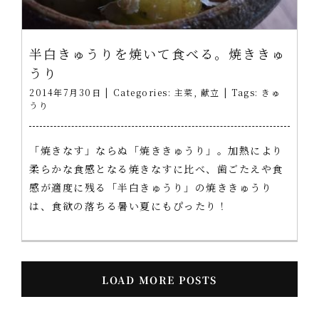
半白きゅうりを焼いて食べる。焼ききゅ
うり
2014年7月30日
|
Categories:
主菜
,
献立
|
Tags:
きゅ
うり
「焼きなす」ならぬ「焼ききゅうり」。加熱により
柔らかな食感となる焼きなすに比べ、歯ごたえや食
感が適度に残る「半白きゅうり」の焼ききゅうり
は、食欲の落ちる暑い夏にもぴったり！
LOAD MORE POSTS