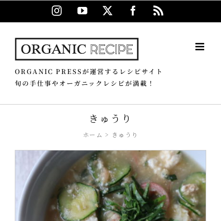
Skip
Instagram
YouTube
X
Facebook
Rss
to
content
ORGANIC PRESSが運営するレシピサイト
旬の手仕事やオーガニックレシピが満載！
きゅうり
ホーム
きゅうり