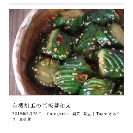
有機胡瓜の豆板醤和え
2019年5月25日
|
Categories:
副菜
,
献立
|
Tags:
きゅう
り
,
豆板醤