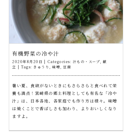
有機野菜の冷や汁
2020年8月20日
|
Categories:
汁もの・スープ
,
献
立
|
Tags:
きゅうり
,
味噌
,
豆腐
暑い夏、食欲がないときにもさらさらと食べれて栄
養も満点！宮崎県の郷土料理としても有名な「冷や
汁」は、日本各地、各家庭でも作り方は様々。味噌
は焼くことで香ばしさも加わり、よりおいしくなり
ますよ。