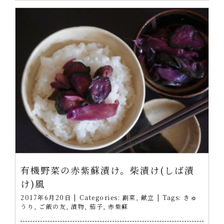
有機野菜の赤紫蘇漬け。柴漬け(しば漬
け)風
2017年6月20日
|
Categories:
副菜
,
献立
|
Tags:
きゅ
うり
,
ご飯の友
,
漬物
,
茄子
,
赤紫蘇