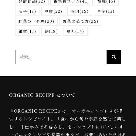
発酵食品
(32)
編集長コラム
(41)
胡桃
(15)
茄子
(17)
豆腐
(22)
豚肉
(15)
里芋
(13)
野菜の下処理
(20)
野菜の茹で方
(25)
雑煮
(13)
餅
(18)
鶏肉
(14)
検
索
…
ORGANIC RECIPE について
『ORGANIC RECIPE』は、オーガニックプレスが提
供するレシピサイト。「食材から旬や季節を感じて楽し
む、 手仕事のある暮らし」をコンセプトにおいしいオ
ーガニックレシピや特集記事など、お楽しみいただける