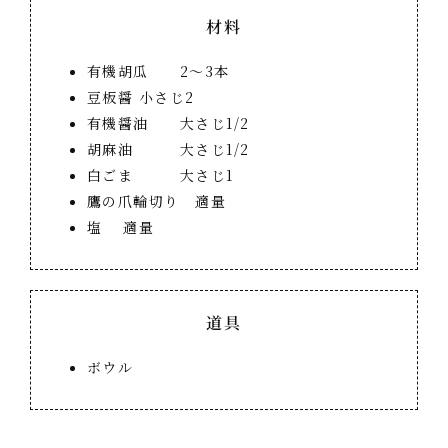
材料
有機胡瓜 2～3本
豆板醤 小さじ2
有機醤油 大さじ1/2
胡麻油 大さじ1/2
白ごま 大さじ1
鷹の爪輪切り 適量
塩 適量
道具
ボウル