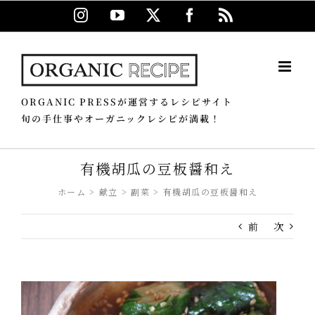
Skip
Instagram
YouTube
X
Facebook
Rss
to
content
ORGANIC PRESSが運営するレシピサイト
旬の手仕事やオーガニックレシピが満載！
有機胡瓜の豆板醤和え
ホーム
献立
副菜
有機胡瓜の豆板醤和え
前
次