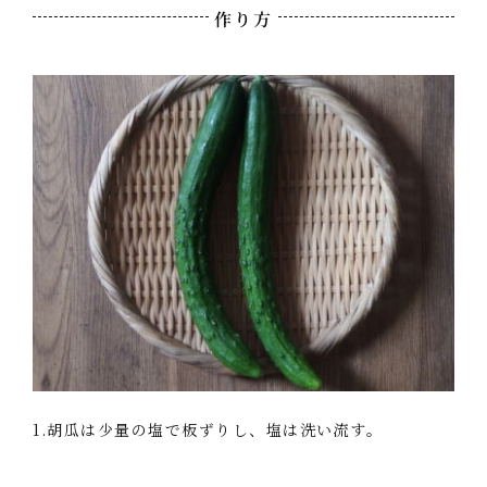
作り方
1.胡瓜は少量の塩で板ずりし、塩は洗い流す。