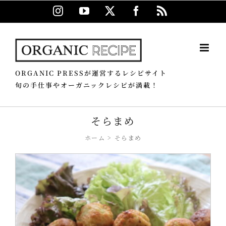
Skip
Instagram
YouTube
X
Facebook
Rss
to
content
ORGANIC PRESSが運営するレシピサイト
旬の手仕事やオーガニックレシピが満載！
そらまめ
ホーム
そらまめ