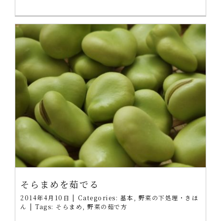
そらまめを茹でる
2014年4月10日
|
Categories:
基本
,
野菜の下処理・きほ
ん
|
Tags:
そらまめ
,
野菜の茹で方