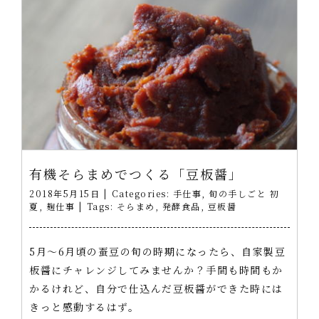
有機そらまめでつくる「豆板醤」
2018年5月15日
|
Categories:
手仕事
,
旬の手しごと 初
夏
,
麹仕事
|
Tags:
そらまめ
,
発酵食品
,
豆板醤
5月～6月頃の蚕豆の旬の時期になったら、自家製豆
板醤にチャレンジしてみませんか？手間も時間もか
かるけれど、自分で仕込んだ豆板醤ができた時には
きっと感動するはず。