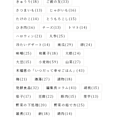
きゅうり
(18)
ご飯の友
(33)
さつまいも
(13)
じゃがいも
(16)
たけのこ
(14)
とうもろこし
(15)
ひき肉
(16)
チーズ
(13)
トマト
(14)
ハロウィン
(21)
人参
(25)
冷たいデザート
(14)
南瓜
(29)
卵
(24)
味噌
(25)
和菓子
(18)
大根
(24)
大豆
(15)
小麦粉
(59)
山菜
(27)
木幡恵の「いつだって幸せごはん」
(43)
梅
(21)
海藻
(27)
漬物
(18)
発酵食品
(32)
編集長コラム
(41)
胡桃
(15)
茄子
(17)
豆腐
(22)
豚肉
(15)
里芋
(13)
野菜の下処理
(20)
野菜の茹で方
(25)
雑煮
(13)
餅
(18)
鶏肉
(14)