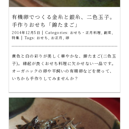
有機卵でつくる金糸と銀糸、二色玉子。
手作りおせち「錦たまご」
2014年12月5日
|
Categories:
おせち・正月料理
,
副菜
,
特集
|
Tags:
おせち
,
お正月
,
卵
黄色と白の彩りが美しく華やかな、錦たまご(二色玉
子)。縁起が良くおせち料理に欠かせない一品です。
オーガニックの卵や平飼いの有精卵などを使って、
いちから手作りしてみませんか？