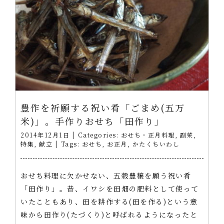
豊作を祈願する祝い肴「ごまめ(五万
米)」。手作りおせち「田作り」
2014年12月1日
|
Categories:
おせち・正月料理
,
副菜
,
特集
,
献立
|
Tags:
おせち
,
お正月
,
かたくちいわし
おせち料理に欠かせない、五穀豊穣を願う祝い肴
「田作り」。昔、イワシを田畑の肥料として使って
いたこともあり、田を耕作する(田を作る)という意
味から田作り(たづくり)と呼ばれるようになったと