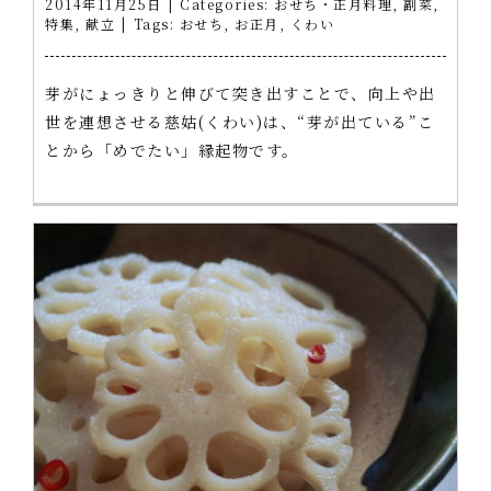
2014年11月25日
|
Categories:
おせち・正月料理
,
副菜
,
特集
,
献立
|
Tags:
おせち
,
お正月
,
くわい
芽がにょっきりと伸びて突き出すことで、向上や出
世を連想させる慈姑(くわい)は、“芽が出ている”こ
とから「めでたい」縁起物です。