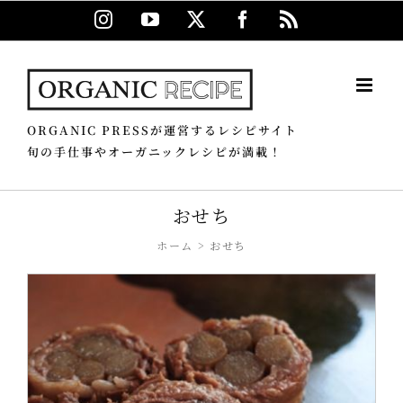
Skip
Instagram
YouTube
X
Facebook
Rss
to
content
ORGANIC PRESSが運営するレシピサイト
旬の手仕事やオーガニックレシピが満載！
おせち
ホーム
おせち