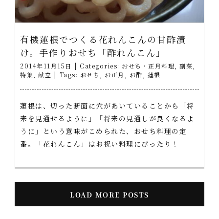
有機蓮根でつくる花れんこんの甘酢漬
け。手作りおせち「酢れんこん」
2014年11月15日
|
Categories:
おせち・正月料理
,
副菜
,
特集
,
献立
|
Tags:
おせち
,
お正月
,
お酢
,
蓮根
蓮根は、切った断面に穴があいていることから「将
来を見通せるように」「将来の見通しが良くなるよ
うに」という意味がこめられた、おせち料理の定
番。「花れんこん」はお祝い料理にぴったり！
LOAD MORE POSTS