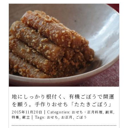
地にしっかり根付く、有機ごぼうで開運
を願う。手作りおせち「たたきごぼう」
2015年11月20日
|
Categories:
おせち・正月料理
,
副菜
,
特集
,
献立
|
Tags:
おせち
,
お正月
,
ごぼう