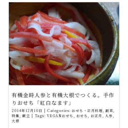
有機金時人参と有機大根でつくる。手作
りおせち「紅白なます」
2014年12月10日
|
Categories:
おせち・正月料理
,
副菜
,
特集
,
献立
|
Tags:
VEGANおせち
,
おせち
,
お正月
,
人参
,
大根