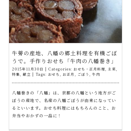
牛蒡の産地、八幡の郷土料理を有機ごぼ
うで。手作りおせち「牛肉の八幡巻き」
2015年11月30日
|
Categories:
おせち・正月料理
,
主菜
,
特集
,
献立
|
Tags:
おせち
,
お正月
,
ごぼう
,
牛肉
八幡巻きの「八幡」は、京都の八幡という地方がご
ぼうの産地で、名産の八幡ごぼうが由来になってい
るといいます。おせち料理にはもちろんのこと、お
弁当やおかずの一品に！