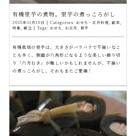
有機里芋の煮物。里芋の煮っころがし
2015年11月10日
|
Categories:
おせち・正月料理
,
副菜
,
特集
,
献立
|
Tags:
おせち
,
お正月
,
里芋
有機栽培の里芋は、大きさがバラバラで不揃いなこ
とも多く、側面が六角形になるような美しい飾り切
り「六方むき」が難しいかもしれませんが、不揃い
の煮っころがし、それもまたご愛嬌！