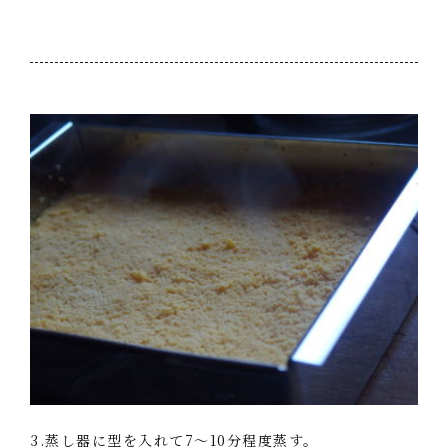
3.蒸し器に型を入れて7～10分程度蒸す。