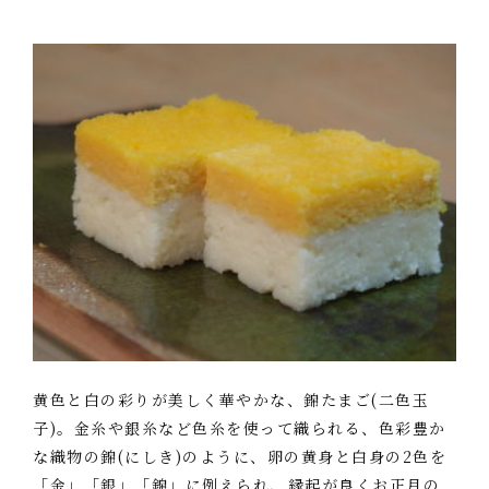
黄色と白の彩りが美しく華やかな、錦たまご(二色玉
子)。金糸や銀糸など色糸を使って織られる、色彩豊か
な織物の錦(にしき)のように、卵の黄身と白身の2色を
「金」「銀」「錦」に例えられ、縁起が良くお正月の