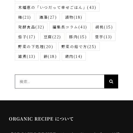
木幡恵の「いつだって幸せごはん」
(43)
梅
(21)
海藻
(27)
漬物
(18)
発酵食品
(32)
編集長コラム
(41)
胡桃
(15)
茄子
(17)
豆腐
(22)
豚肉
(15)
里芋
(13)
野菜の下処理
(20)
野菜の茹で方
(25)
雑煮
(13)
餅
(18)
鶏肉
(14)
検
索
…
ORGANIC RECIPE について