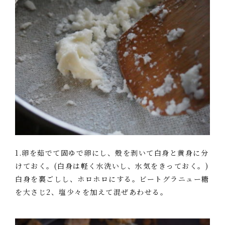
1.卵を茹でて固ゆで卵にし、殻を剥いて白身と黄身に分
けておく。(白身は軽く水洗いし、水気をきっておく。)
白身を裏ごしし、ホロホロにする。ビートグラニュー糖
を大さじ2、塩少々を加えて混ぜあわせる。