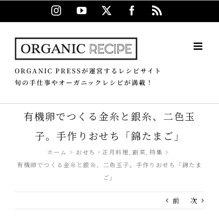
Skip
Instagram
YouTube
X
Facebook
Rss
to
content
ORGANIC PRESSが運営するレシピサイト
旬の手仕事やオーガニックレシピが満載！
有機卵でつくる金糸と銀糸、二色玉
子。手作りおせち「錦たまご」
ホーム
おせち・正月料理
副菜
特集
有機卵でつくる金糸と銀糸、二色玉子。手作りおせち「錦たま
ご」
前
次