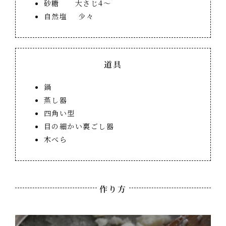
砂糖 大さじ4～
自然塩 少々
道具
鍋
蒸し器
四角い型
目の細かい裏ごし器
木べら
作り方