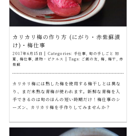
カリカリ梅の作り方 (にがり・赤紫蘇漬
け)・梅仕事
2017年6月15日
|
Categories:
手仕事
,
旬の手しごと 初
夏
,
梅仕事
,
漬物・ピクルス
|
Tags:
ご飯の友
,
梅
,
梅干
,
赤
紫蘇
カリカリ梅には熟した梅を使用する梅干しとは異な
り、まだ未熟な青梅が使われます。新鮮な青梅を入
手できるのは旬のほんの短い時期だけ！梅仕事のシ
ーズン、カリカリ梅を手作りしてみませんか？