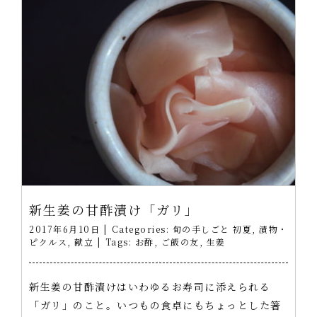
新生姜の甘酢漬け「ガリ」
2017年6月10日
|
Categories:
旬の手しごと 初夏
,
漬物・
ピクルス
,
献立
|
Tags:
お酢
,
ご飯の友
,
生姜
新生姜の甘酢漬けはいわゆるお寿司に添えられる
「ガリ」のこと。いつもの食卓にもちょっとした箸