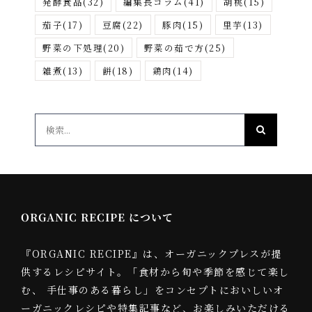
発酵食品
(32)
編集長コラム
(41)
胡桃
(15)
茄子
(17)
豆腐
(22)
豚肉
(15)
里芋
(13)
野菜の下処理
(20)
野菜の茹で方
(25)
雑煮
(13)
餅
(18)
鶏肉
(14)
検
索
…
ORGANIC RECIPE について
『ORGANIC RECIPE』は、オーガニックプレスが提
供するレシピサイト。「食材から旬や季節を感じて楽し
む、 手仕事のある暮らし」をコンセプトにおいしいオ
ーガニックレシピや特集記事など、お楽しみいただける