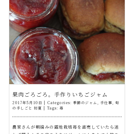
果肉ごろごろ。手作りいちごジャム
2017年5月10日
|
Categories:
季節のジャム
,
手仕事
,
旬
の手しごと 初夏
|
Tags:
苺
農家さんが朝摘みの露地栽培苺を直売していたら迷