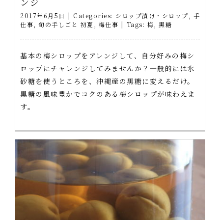
ンジ
2017年6月5日
|
Categories:
シロップ漬け・シロップ
,
手
仕事
,
旬の手しごと 初夏
,
梅仕事
|
Tags:
梅
,
黒糖
基本の梅シロップをアレンジして、自分好みの梅シ
ロップにチャレンジしてみませんか？一般的には氷
砂糖を使うところを、沖縄産の黒糖に変えるだけ。
黒糖の風味豊かでコクのある梅シロップが味わえま
す。