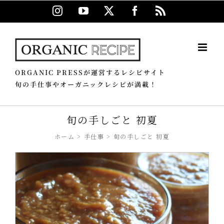
Skip
Instagram
YouTube
X
Facebook
Rss
to
content
ORGANIC PRESSが運営するレシピサイト
旬の手仕事やオーガニックレシピが満載！
旬の手しごと 初夏
ホーム
手仕事
旬の手しごと 初夏