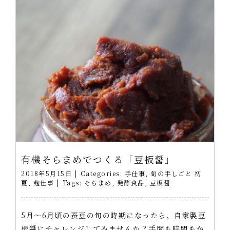
有機そらまめでつくる「豆板醤」
2018年5月15日
|
Categories:
手仕事
,
旬の手しごと 初
夏
,
麹仕事
|
Tags:
そらまめ
,
発酵食品
,
豆板醤
5月～6月頃の蚕豆の旬の時期になったら、自家製豆
板醤にチャレンジしてみませんか？手間も時間もか