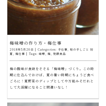
梅味噌の作り方・梅仕事
2018年5月20日
|
Categories:
手仕事
,
旬の手しごと 初
夏
,
梅仕事
|
Tags:
味噌
,
梅
,
発酵食品
梅の酸味が食欲をそそる「梅味噌」づくり。この時
期に仕込んでおけば、夏の暑い時期にちょうど食べ
ごろに！夏野菜のディップとしてや万能みそだれと
して大活躍になること間違いなし！