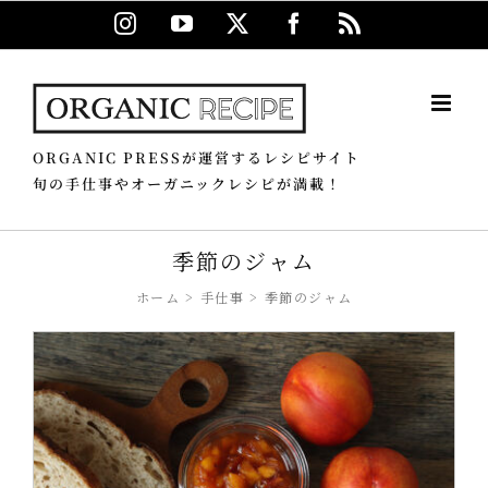
Skip
Instagram
YouTube
X
Facebook
Rss
to
content
ORGANIC PRESSが運営するレシピサイト
旬の手仕事やオーガニックレシピが満載！
季節のジャム
ホーム
手仕事
季節のジャム