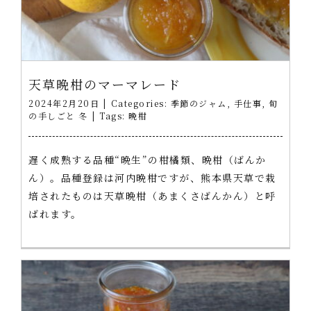
天草晩柑のマーマレード
2024年2月20日
|
Categories:
季節のジャム
,
手仕事
,
旬
の手しごと 冬
|
Tags:
晩柑
遅く成熟する品種“晩生”の柑橘類、晩柑（ばんか
ん）。品種登録は河内晩柑ですが、熊本県天草で栽
培されたものは天草晩柑（あまくさばんかん）と呼
ばれます。