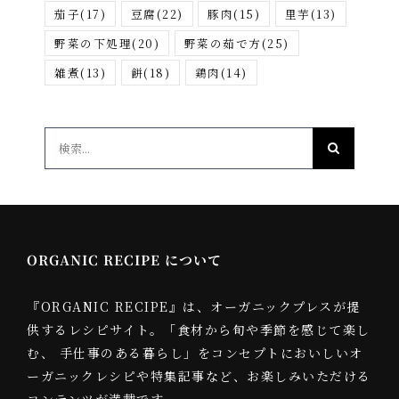
茄子
(17)
豆腐
(22)
豚肉
(15)
里芋
(13)
野菜の下処理
(20)
野菜の茹で方
(25)
雑煮
(13)
餅
(18)
鶏肉
(14)
検
索
…
ORGANIC RECIPE について
『ORGANIC RECIPE』は、オーガニックプレスが提
供するレシピサイト。「食材から旬や季節を感じて楽し
む、 手仕事のある暮らし」をコンセプトにおいしいオ
ーガニックレシピや特集記事など、お楽しみいただける