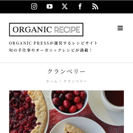
Skip
Instagram
YouTube
X
Facebook
Rss
to
content
ORGANIC PRESSが運営するレシピサイト
旬の手仕事やオーガニックレシピが満載！
クランベリー
ホーム
クランベリー