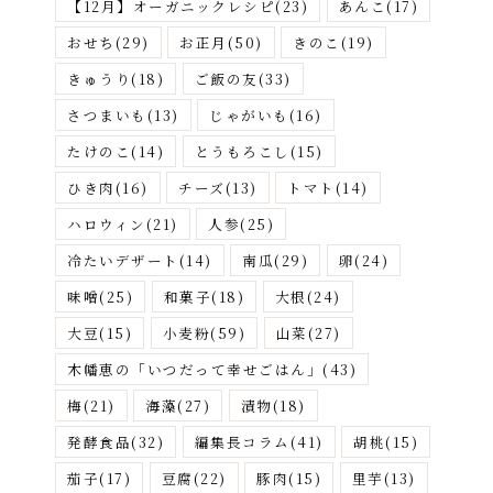
【12月】オーガニックレシピ
(23)
あんこ
(17)
おせち
(29)
お正月
(50)
きのこ
(19)
きゅうり
(18)
ご飯の友
(33)
さつまいも
(13)
じゃがいも
(16)
たけのこ
(14)
とうもろこし
(15)
ひき肉
(16)
チーズ
(13)
トマト
(14)
ハロウィン
(21)
人参
(25)
冷たいデザート
(14)
南瓜
(29)
卵
(24)
味噌
(25)
和菓子
(18)
大根
(24)
大豆
(15)
小麦粉
(59)
山菜
(27)
木幡恵の「いつだって幸せごはん」
(43)
梅
(21)
海藻
(27)
漬物
(18)
発酵食品
(32)
編集長コラム
(41)
胡桃
(15)
茄子
(17)
豆腐
(22)
豚肉
(15)
里芋
(13)