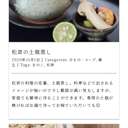
松茸の土瓶蒸し
2020年11月1日
|
Categories:
汁もの・スープ
,
献
立
|
Tags:
きのこ
,
松茸
松茸の料理の定番、土瓶蒸し。料亭などで出される
イメージが強いので少し敷居が高い気もしますが、
家庭でも簡単に作ることができます。専用の土瓶が
無ければお鍋で作ってお椀でいただいても◎