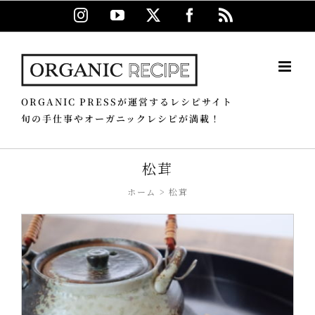
Skip
Instagram
YouTube
X
Facebook
Rss
to
content
ORGANIC PRESSが運営するレシピサイト
旬の手仕事やオーガニックレシピが満載！
松茸
ホーム
松茸