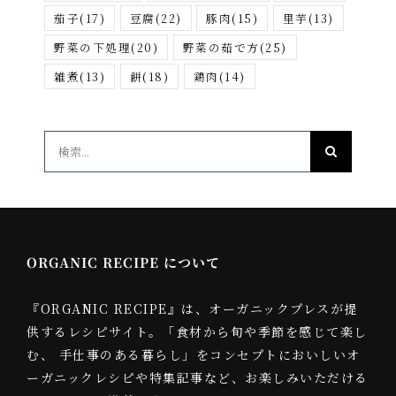
茄子
(17)
豆腐
(22)
豚肉
(15)
里芋
(13)
野菜の下処理
(20)
野菜の茹で方
(25)
雑煮
(13)
餅
(18)
鶏肉
(14)
検
索
…
ORGANIC RECIPE について
『ORGANIC RECIPE』は、オーガニックプレスが提
供するレシピサイト。「食材から旬や季節を感じて楽し
む、 手仕事のある暮らし」をコンセプトにおいしいオ
ーガニックレシピや特集記事など、お楽しみいただける