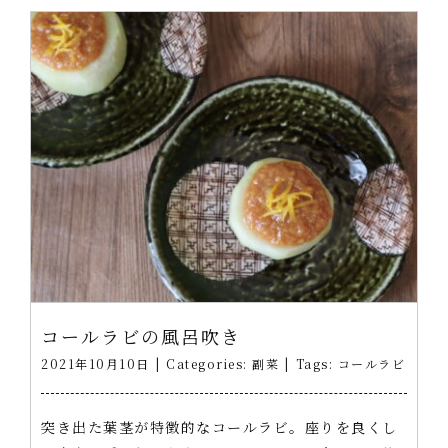
コールラビの風呂吹き
2021年10月10日
|
Categories:
副菜
|
Tags:
コールラビ
突き出た葉茎が特徴的なコールラビ。座りを良くし