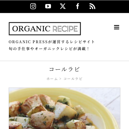
Skip
Instagram
YouTube
X
Facebook
Rss
to
content
ORGANIC PRESSが運営するレシピサイト
旬の手仕事やオーガニックレシピが満載！
コールラビ
ホーム
コールラビ