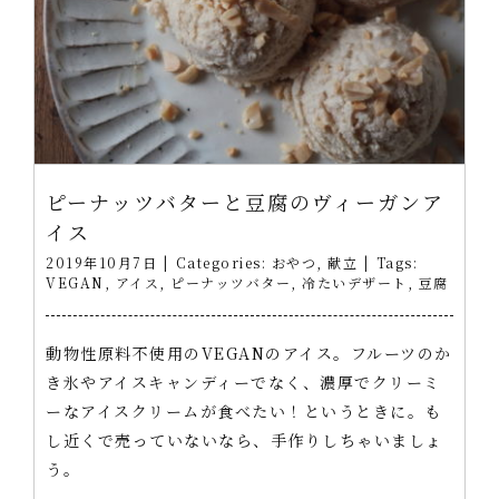
ピーナッツバターと豆腐のヴィーガンア
イス
2019年10月7日
|
Categories:
おやつ
,
献立
|
Tags:
VEGAN
,
アイス
,
ピーナッツバター
,
冷たいデザート
,
豆腐
動物性原料不使用のVEGANのアイス。フルーツのか
き氷やアイスキャンディーでなく、濃厚でクリーミ
ーなアイスクリームが食べたい！というときに。も
し近くで売っていないなら、手作りしちゃいましょ
う。