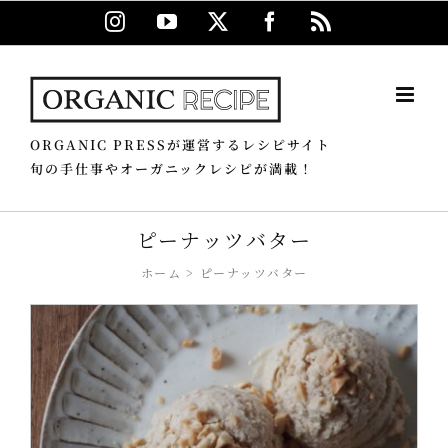
Skip
Instagram
YouTube
X
Facebook
Rss
to
content
ORGANIC PRESSが運営するレシピサイト
旬の手仕事やオーガニックレシピが満載！
ピーナッツバター
ホーム
ピーナッツバター