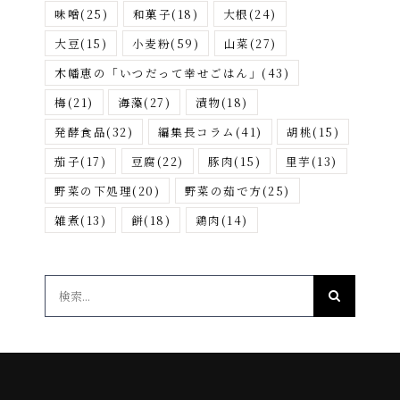
味噌
(25)
和菓子
(18)
大根
(24)
大豆
(15)
小麦粉
(59)
山菜
(27)
木幡恵の「いつだって幸せごはん」
(43)
梅
(21)
海藻
(27)
漬物
(18)
発酵食品
(32)
編集長コラム
(41)
胡桃
(15)
茄子
(17)
豆腐
(22)
豚肉
(15)
里芋
(13)
野菜の下処理
(20)
野菜の茹で方
(25)
雑煮
(13)
餅
(18)
鶏肉
(14)
検
索
…