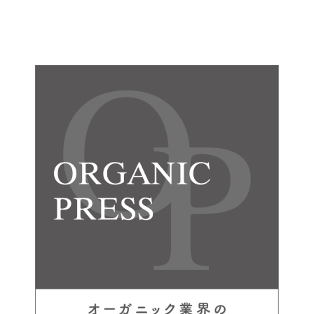
メ
ー
ル