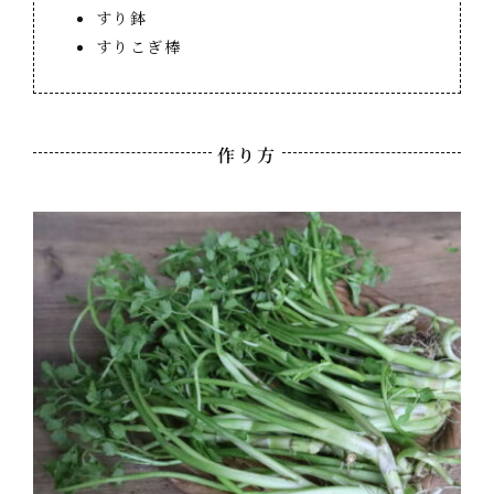
すり鉢
すりこぎ棒
作り方