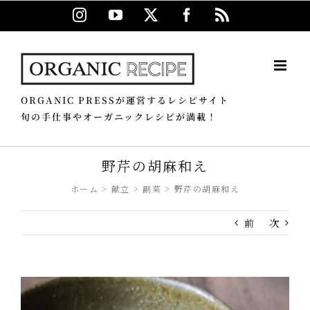
Skip
Instagram
YouTube
X
Facebook
Rss
to
content
ORGANIC PRESSが運営するレシピサイト
旬の手仕事やオーガニックレシピが満載！
野芹の胡麻和え
ホーム
献立
副菜
野芹の胡麻和え
前
次