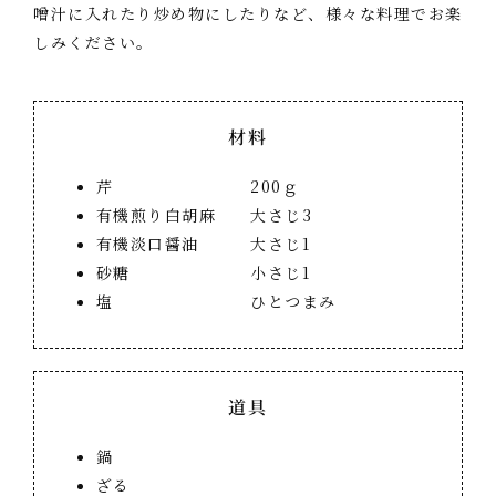
噌汁に入れたり炒め物にしたりなど、様々な料理でお楽
しみください。
材料
芹 200ｇ
有機煎り白胡麻 大さじ3
有機淡口醤油 大さじ1
砂糖 小さじ1
塩 ひとつまみ
道具
鍋
ざる