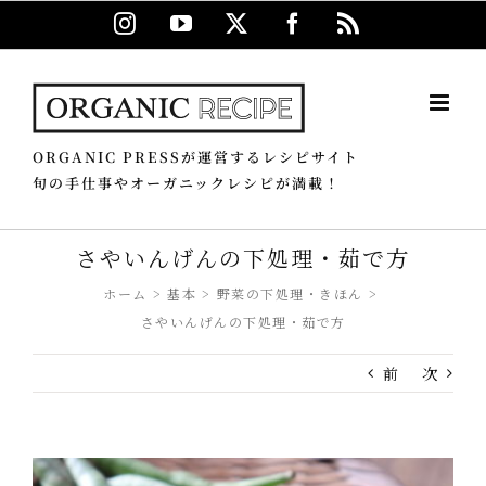
Skip
Instagram
YouTube
X
Facebook
Rss
to
content
ORGANIC PRESSが運営するレシピサイト
旬の手仕事やオーガニックレシピが満載！
さやいんげんの下処理・茹で方
ホーム
基本
野菜の下処理・きほん
さやいんげんの下処理・茹で方
前
次