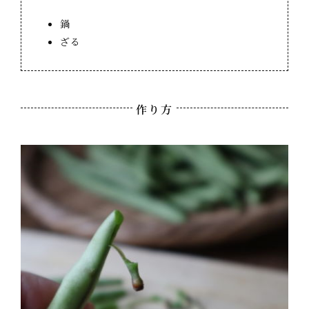
鍋
ざる
作り方