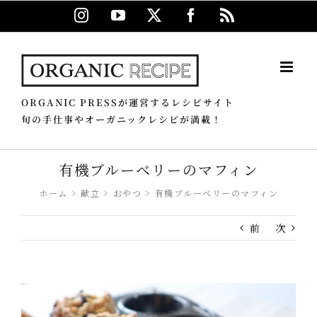
Skip
Instagram
YouTube
X
Facebook
Rss
to
content
ORGANIC PRESSが運営するレシピサイト
旬の手仕事やオーガニックレシピが満載！
有機ブルーベリーのマフィン
ホーム
献立
おやつ
有機ブルーベリーのマフィン
前
次