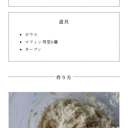
道具
ボウル
マフィン用型6個
オーブン
作り方