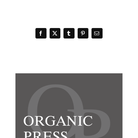
Facebook
X
Tumblr
Pinterest
電
子
メ
ー
ル