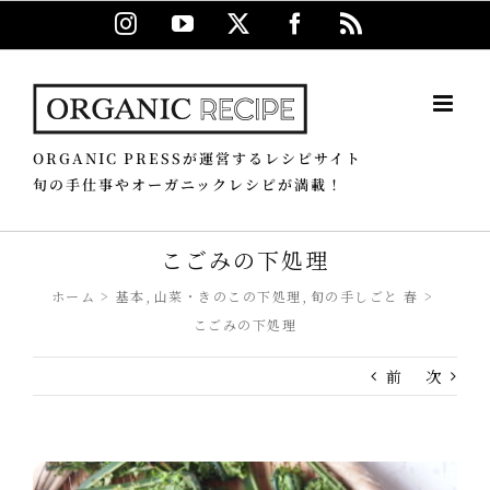
Skip
Instagram
YouTube
X
Facebook
Rss
to
content
ORGANIC PRESSが運営するレシピサイト
旬の手仕事やオーガニックレシピが満載！
こごみの下処理
ホーム
基本
山菜・きのこの下処理
旬の手しごと 春
こごみの下処理
前
次