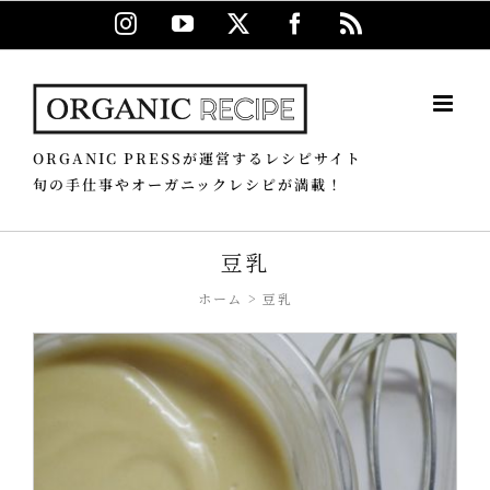
Skip
Instagram
YouTube
X
Facebook
Rss
to
content
ORGANIC PRESSが運営するレシピサイト
旬の手仕事やオーガニックレシピが満載！
豆乳
ホーム
豆乳