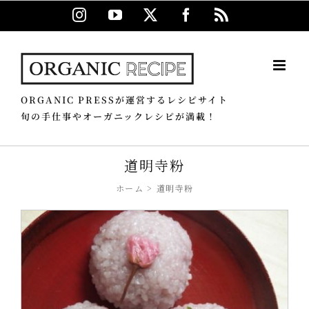
Skip
Instagram
YouTube
X
Facebook
Rss
to
content
ORGANIC PRESSが運営するレシピサイト
旬の手仕事やオーガニックレシピが満載！
道明寺粉
ホーム
道明寺粉