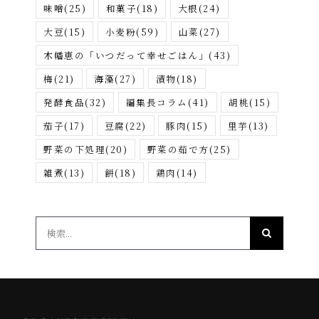
味噌
(25)
和菓子
(18)
大根
(24)
大豆
(15)
小麦粉
(59)
山菜
(27)
木幡恵の「いつだって幸せごはん」
(43)
梅
(21)
海藻
(27)
漬物
(18)
発酵食品
(32)
編集長コラム
(41)
胡桃
(15)
茄子
(17)
豆腐
(22)
豚肉
(15)
里芋
(13)
野菜の下処理
(20)
野菜の茹で方
(25)
雑煮
(13)
餅
(18)
鶏肉
(14)
検
索
…