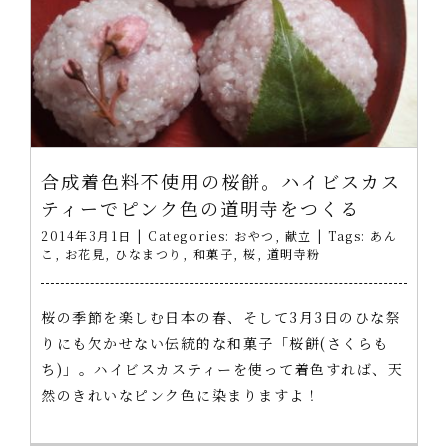
合成着色料不使用の桜餅。ハイビスカス
ティーでピンク色の道明寺をつくる
2014年3月1日
|
Categories:
おやつ
,
献立
|
Tags:
あん
こ
,
お花見
,
ひなまつり
,
和菓子
,
桜
,
道明寺粉
桜の季節を楽しむ日本の春、そして3月3日のひな祭
りにも欠かせない伝統的な和菓子「桜餅(さくらも
ち)」。ハイビスカスティーを使って着色すれば、天
然のきれいなピンク色に染まりますよ！