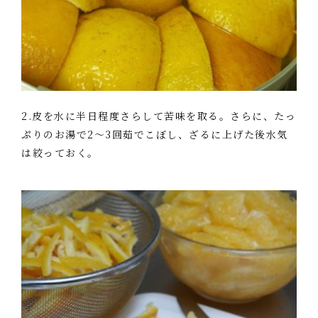
2.皮を水に半日程度さらして苦味を取る。さらに、たっ
ぷりのお湯で2～3回茹でこぼし、ざるに上げた後水気
は絞っておく。