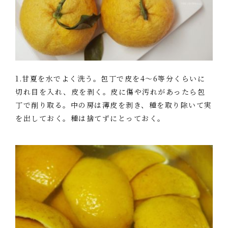
1.甘夏を水でよく洗う。包丁で皮を4～6等分くらいに
切れ目を入れ、皮を剥く。皮に傷や汚れがあったら包
丁で削り取る。中の房は薄皮を剥き、種を取り除いて実
を出しておく。種は捨てずにとっておく。