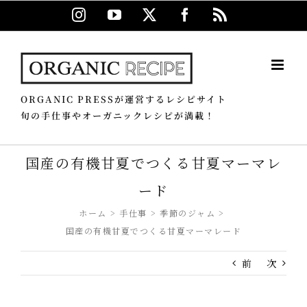
Skip
Instagram
YouTube
X
Facebook
Rss
to
content
ORGANIC PRESSが運営するレシピサイト
旬の手仕事やオーガニックレシピが満載！
国産の有機甘夏でつくる甘夏マーマレ
ード
ホーム
手仕事
季節のジャム
国産の有機甘夏でつくる甘夏マーマレード
前
次