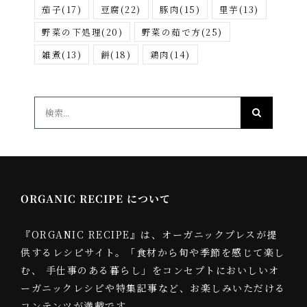
茄子
(17)
豆腐
(22)
豚肉
(15)
里芋
(13)
野菜の下処理
(20)
野菜の茹で方
(25)
雑煮
(13)
餅
(18)
鶏肉
(14)
検
索
…
ORGANIC RECIPE について
『ORGANIC RECIPE』は、オーガニックプレスが提
供するレシピサイト。「食材から旬や季節を感じて楽し
む、 手仕事のある暮らし」をコンセプトにおいしいオ
ーガニックレシピや特集記事など、お楽しみいただける
コンテンツが満載です。