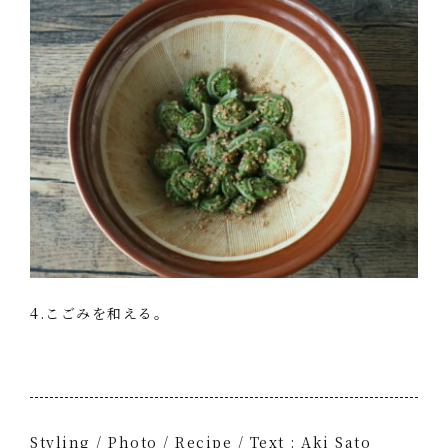
4.こごみを和える。
Styling / Photo / Recipe / Text : Aki Sato