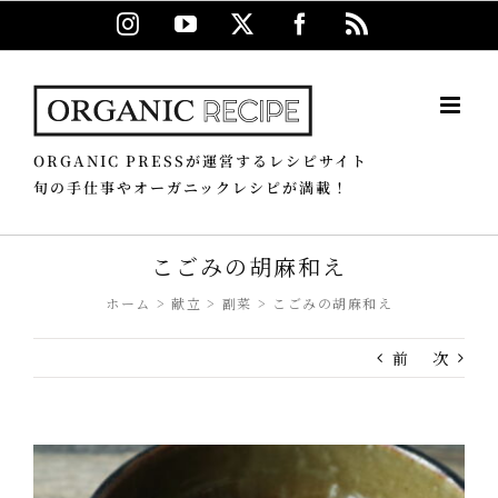
Skip
Instagram
YouTube
X
Facebook
Rss
to
content
ORGANIC PRESSが運営するレシピサイト
旬の手仕事やオーガニックレシピが満載！
こごみの胡麻和え
ホーム
献立
副菜
こごみの胡麻和え
前
次