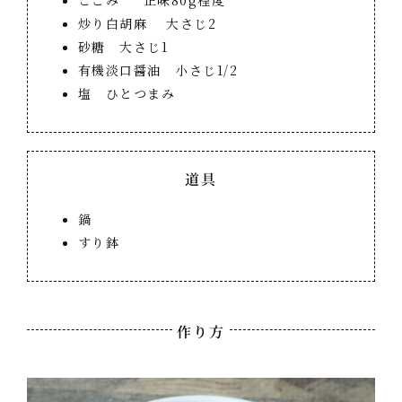
こごみ 正味80g程度
炒り白胡麻 大さじ2
砂糖 大さじ1
有機淡口醤油 小さじ1/2
塩 ひとつまみ
道具
鍋
すり鉢
作り方