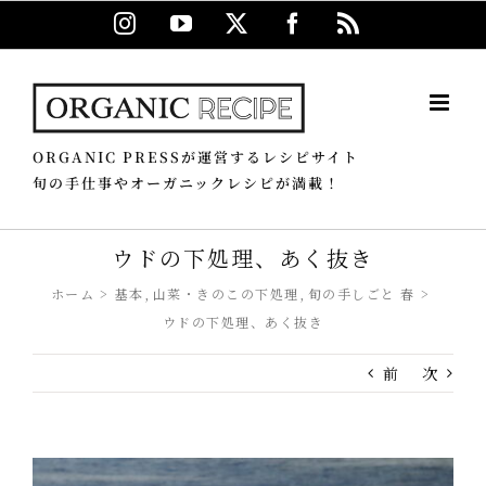
Skip
Instagram
YouTube
X
Facebook
Rss
to
content
ORGANIC PRESSが運営するレシピサイト
旬の手仕事やオーガニックレシピが満載！
ウドの下処理、あく抜き
ホーム
基本
山菜・きのこの下処理
旬の手しごと 春
ウドの下処理、あく抜き
前
次