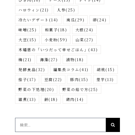
ハロウィン
(21)
人参
(25)
冷たいデザート
(14)
南瓜
(29)
卵
(24)
味噌
(25)
和菓子
(18)
大根
(24)
大豆
(15)
小麦粉
(59)
山菜
(27)
木幡恵の「いつだって幸せごはん」
(43)
梅
(21)
海藻
(27)
漬物
(18)
発酵食品
(32)
編集長コラム
(41)
胡桃
(15)
茄子
(17)
豆腐
(22)
豚肉
(15)
里芋
(13)
野菜の下処理
(20)
野菜の茹で方
(25)
雑煮
(13)
餅
(18)
鶏肉
(14)
検
索