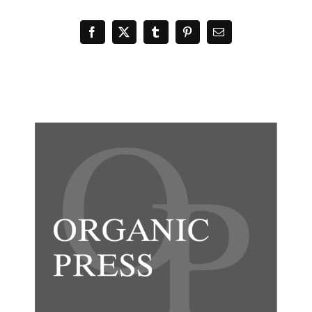
Facebook
X
Tumblr
Pinterest
電
子
メ
ー
ル