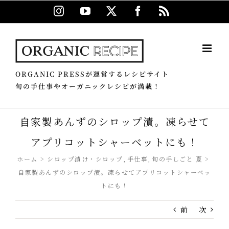
Skip
Instagram
YouTube
X
Facebook
Rss
to
content
ORGANIC PRESSが運営するレシピサイト
旬の手仕事やオーガニックレシピが満載！
自家製あんずのシロップ漬。凍らせて
アプリコットシャーベットにも！
ホーム
シロップ漬け・シロップ
手仕事
旬の手しごと 夏
自家製あんずのシロップ漬。凍らせてアプリコットシャーベッ
トにも！
前
次