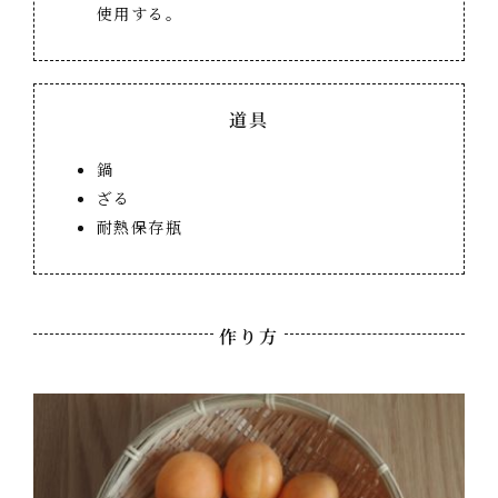
使用する。
道具
鍋
ざる
耐熱保存瓶
作り方