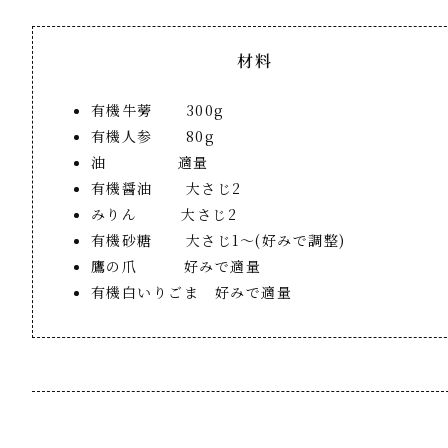
材料
有機牛蒡 300g
有機人参 80g
油 適量
有機醤油 大さじ2
みりん 大さじ2
有機砂糖 大さじ1～(好みで調整)
鷹の爪 好みで適量
有機白いりごま 好みで適量