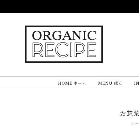
Skip
to
content
HOME ホーム
MENU 献立
I
お惣
ホ