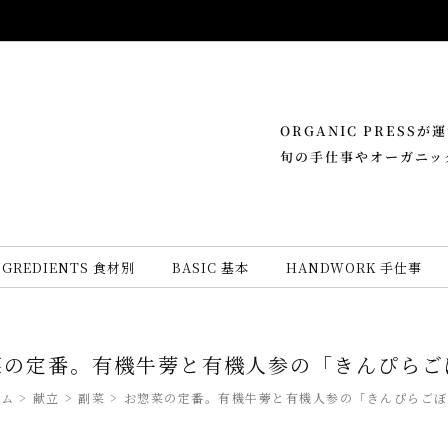
ORGANIC PRESS
旬の手仕事やオーガニッ
NGREDIENTS 食材別
BASIC 基本
HANDWORK 手仕事
菜の定番。有機牛蒡と有機人参の「きんぴらご
ーム
献立
副菜
お惣菜の定番。有機牛蒡と有機人参の「きんぴらごぼ