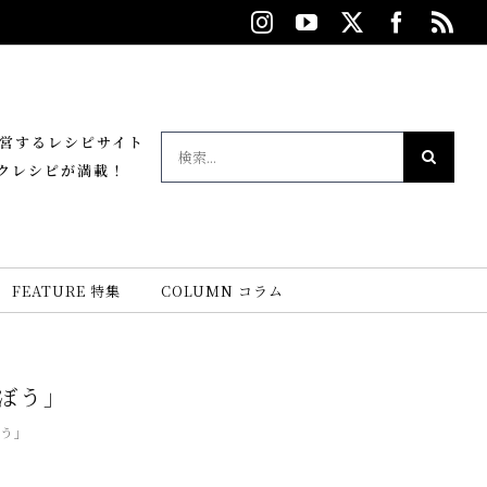
Instagram
YouTube
X
Facebo
Rs
が運営するレシピサイト
検
クレシピが満載！
索
…
FEATURE 特集
COLUMN コラム
ぼう」
う」