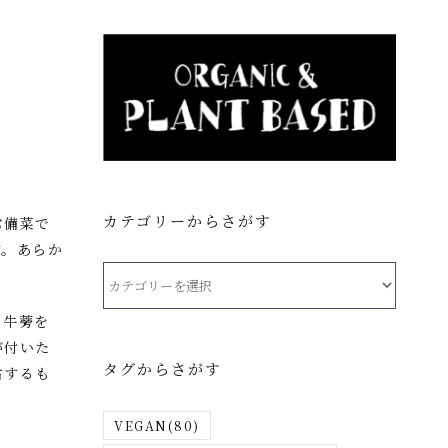
カテゴリーからさがす
常備菜で
す。あらか
カ
テ
。牛蒡を
ゴ
が付いた
リ
タグからさがす
右するも
ー
か
VEGAN
(80)
ら