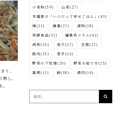
小麦粉
(59)
山菜
(27)
木幡恵の「いつだって幸せごはん」
(43)
梅
(21)
海藻
(27)
漬物
(18)
発酵食品
(32)
編集長コラム
(41)
胡桃
(15)
茄子
(17)
豆腐
(22)
豚肉
(15)
里芋
(13)
野菜の下処理
(20)
野菜の茹で方
(25)
をきり、
雑煮
(13)
餅
(18)
鶏肉
(14)
て熱し、
る。
検
索
…