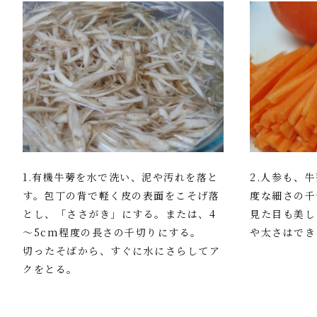
1.有機牛蒡を水で洗い、泥や汚れを落と
2.人参も、
す。包丁の背で軽く皮の表面をこそげ落
度な細さの千
とし、「ささがき」にする。または、4
見た目も美し
～5cm程度の長さの千切りにする。
や太さはでき
切ったそばから、すぐに水にさらしてア
クをとる。