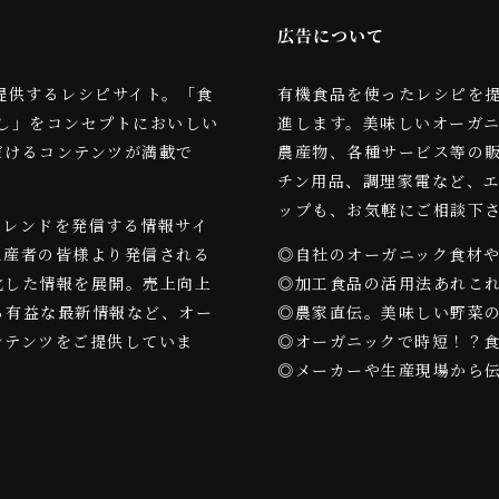
広告について
スが提供するレシピサイト。「食
有機食品を使ったレシピを
し」をコンセプトにおいしい
進します。美味しいオーガ
だけるコンテンツが満載で
農産物、各種サービス等の
チン用品、調理家電など、
ップも、お気軽にご相談下
トレンドを発信する情報サイ
生産者の皆様より発信される
◎自社のオーガニック食材
化した情報を展開。売上向上
◎加工食品の活用法あれこ
る有益な最新情報など、オー
◎農家直伝。美味しい野菜
ンテンツをご提供していま
◎オーガニックで時短！？
◎メーカーや生産現場から