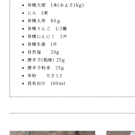
有機大根 1本(およそ1kg)
にら 1束
有機人参 80ｇ
有機りんご 1/2個
有機にんにく 2片
有機生姜 1片
自然塩 20g
唐辛子(粗挽) 25g
唐辛子粉末 25g
米粉 大さじ1
昆布出汁 100ml