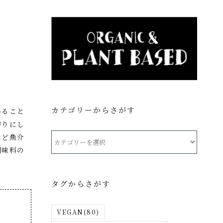
カテゴリーからさがす
いること
切りにし
カ
など魚介
テ
調味料の
ゴ
リ
タグからさがす
ー
か
VEGAN
(80)
ら