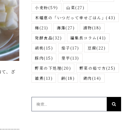
小麦粉
(59)
山菜
(27)
木幡恵の「いつだって幸せごはん」
(43)
梅
(21)
海藻
(27)
漬物
(18)
発酵食品
(32)
編集長コラム
(41)
胡桃
(15)
茄子
(17)
豆腐
(22)
豚肉
(15)
里芋
(13)
野菜の下処理
(20)
野菜の茹で方
(25)
捨て、ざ
雑煮
(13)
餅
(18)
鶏肉
(14)
検
索
…