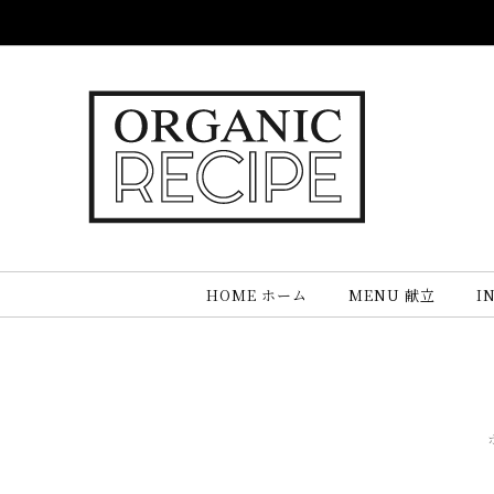
Skip
to
content
HOME ホーム
MENU 献立
I