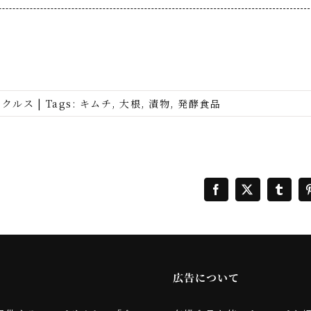
ピクルス
|
Tags:
キムチ
,
大根
,
漬物
,
発酵食品
Facebook
X
Tumbl
広告について