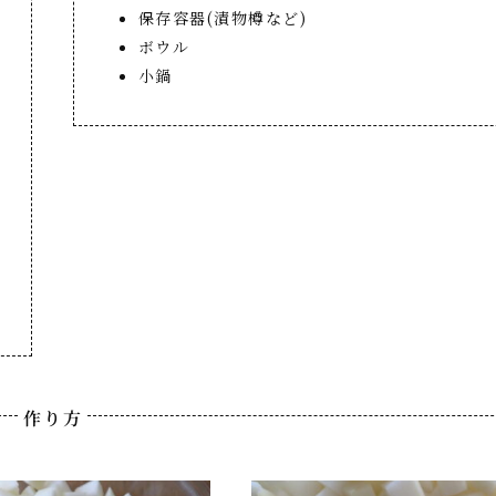
保存容器(漬物樽など)
ボウル
小鍋
作り方