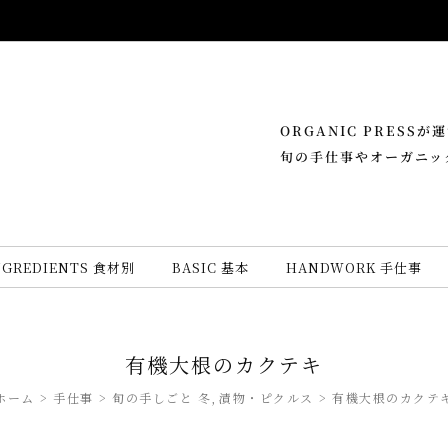
ORGANIC PRESS
旬の手仕事やオーガニッ
NGREDIENTS 食材別
BASIC 基本
HANDWORK 手仕事
有機大根のカクテキ
ホーム
手仕事
旬の手しごと 冬
漬物・ピクルス
有機大根のカクテ