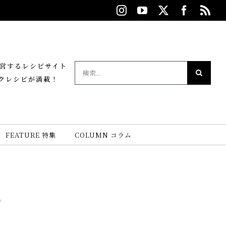
Instagram
YouTube
X
Facebo
Rs
が運営するレシピサイト
検
クレシピが満載！
索
…
FEATURE 特集
COLUMN コラム
キ