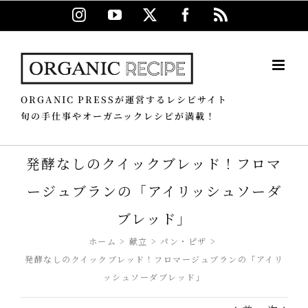
Skip
Instagram
YouTube
X
Facebook
Rss
to
content
ORGANIC PRESSが運営するレシピサイト
旬の手仕事やオーガニックレシピが満載！
発酵なしのクイックブレッド！フロマ
ージュブランの「アイリッシュソーダ
ブレッド」
ホーム
献立
パン・ピザ
発酵なしのクイックブレッド！フロマージュブランの「アイリ
ッシュソーダブレッド」