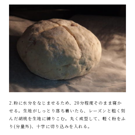
2.粉に水分をなじませるため、20分程度そのまま寝か
せる。生地がしっとり落ち着いたら、レーズンと粗く刻
んだ胡桃を生地に練りこむ。丸く成型して、軽く粉をふ
り(分量外)、十字に切り込みを入れる。