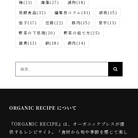
梅
(21)
海藻
(27)
漬物
(18)
発酵食品
(32)
編集長コラム
(41)
胡桃
(15)
茄子
(17)
豆腐
(22)
豚肉
(15)
里芋
(13)
野菜の下処理
(20)
野菜の茹で方
(25)
雑煮
(13)
餅
(18)
鶏肉
(14)
検
索
…
ORGANIC RECIPE について
『ORGANIC RECIPE』は、オーガニックプレスが提
供するレシピサイト。「食材から旬や季節を感じて楽し