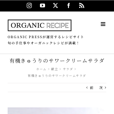
Skip
Instagram
YouTube
X
Facebook
Rss
to
content
ORGANIC PRESSが運営するレシピサイト
旬の手仕事やオーガニックレシピが満載！
有機きゅうりのサワークリームサラダ
ホーム
献立
サラダ
有機きゅうりのサワークリームサラダ
前
次