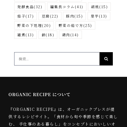
発酵食品
(32)
編集長コラム
(41)
胡桃
(15)
茄子
(17)
豆腐
(22)
豚肉
(15)
里芋
(13)
野菜の下処理
(20)
野菜の茹で方
(25)
雑煮
(13)
餅
(18)
鶏肉
(14)
検
索
…
ORGANIC RECIPE について
『ORGANIC RECIPE』は、オーガニックプレスが提
供するレシピサイト。「食材から旬や季節を感じて楽し
む、 手仕事のある暮らし」をコンセプトにおいしいオ