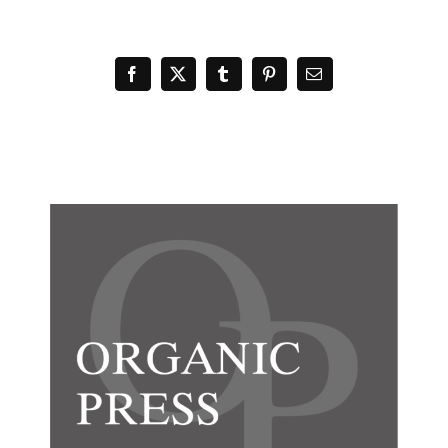
Facebook
X
Tumblr
Pinterest
電
子
メ
ー
ル