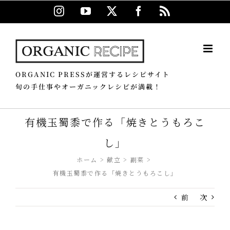
Skip
Instagram
YouTube
X
Facebook
Rss
to
content
ORGANIC PRESSが運営するレシピサイト
旬の手仕事やオーガニックレシピが満載！
有機玉蜀黍で作る「焼きとうもろこ
し」
ホーム
献立
副菜
有機玉蜀黍で作る「焼きとうもろこし」
前
次