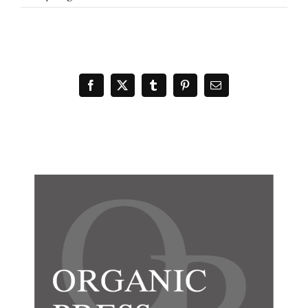
Facebook
X
Tumblr
Pinterest
電
子
メ
ー
ル