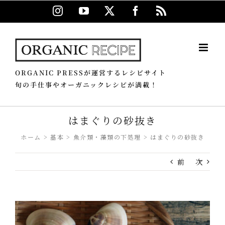
Skip
Instagram
YouTube
X
Facebook
Rss
to
content
ORGANIC PRESSが運営するレシピサイト
旬の手仕事やオーガニックレシピが満載！
はまぐりの砂抜き
ホーム
基本
魚介類・藻類の下処理
はまぐりの砂抜き
前
次