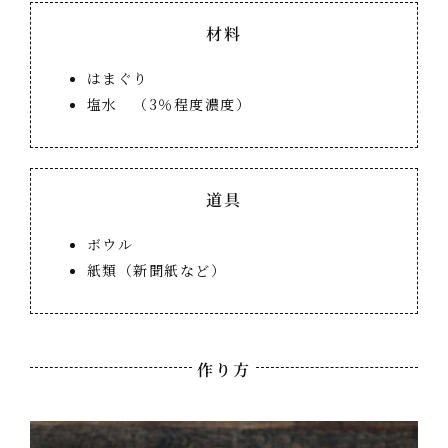
材料
はまぐり
塩水 （3％程度濃度）
道具
ボウル
紙類（新聞紙など）
作り方